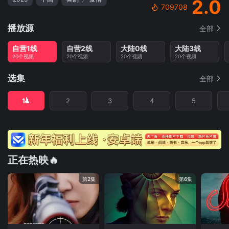
2.0
709708
播放源
全部
自营1线
自营2线
大陆0线
大陆3线
20个视频
20个视频
20个视频
20个视频
选集
全部
1
2
3
4
5
正在热映🔥
第2集
第6集