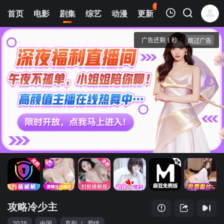
50
首页
电影
剧集
综艺
动漫
更新
热榜
APP
我的观影记录
攻略冷少主
1
清空
攻略冷少主
2025
中国
喜剧
/
爱情