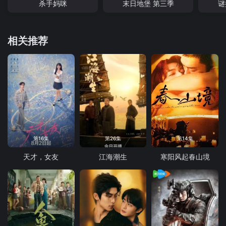
杀手妈咪
末日地堡 第三季
谜
相关推荐
第16集
第26集
第14集
天才，女友
江海潮生
寒阳风起春山境