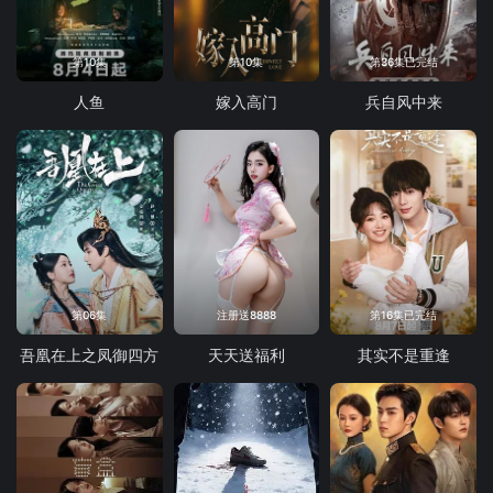
第10集
第10集
第36集已完结
人鱼
嫁入高门
兵自风中来
第06集
注册送8888
第16集已完结
吾凰在上之凤御四方
天天送福利
其实不是重逢