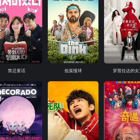
正片
正片
第2集
禁忌童话
低弧慢球
穿普拉达的女