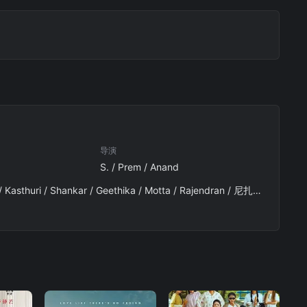
导演
S. / Prem / Anand
Gautham / Vasudev / Menon / 桑达南 / Yaashika / Aanand / Redin / Kingsley / K·塞尔瓦拉加万 / Kasthuri / Shankar / Geethika / Motta / Rajendran / 尼扎加尔·拉维 / Lollu / Sabha / Maaran / Sethuraman