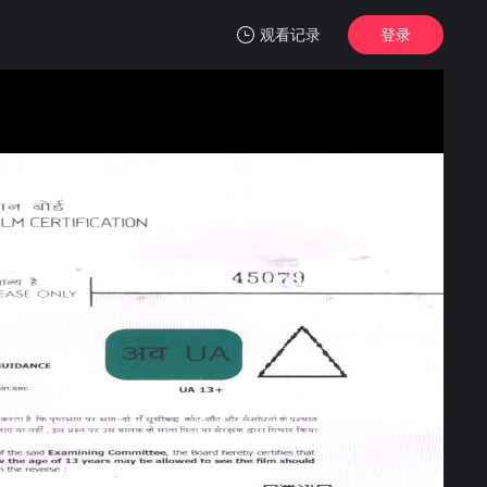
观看记录
登录
我的观影记录
影评人：恶魔片场历险记
4K首家独播
清空