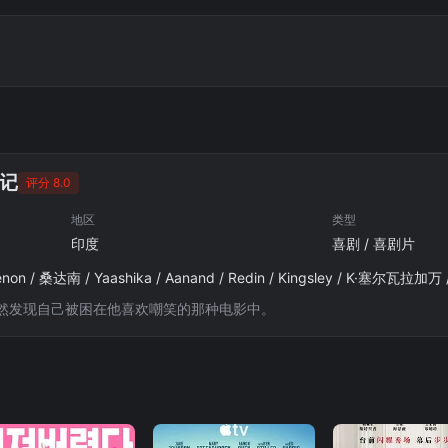
记
评分 8.0
地区
类型
印度
喜剧 / 喜剧片
然发现自己被困在他喜欢嘲笑的那种电影中。