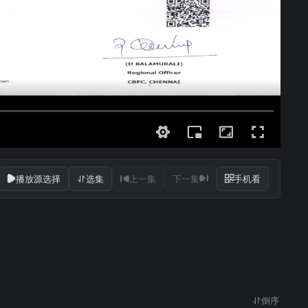
播放源选择
选集
上一集
下一集
手机看
倒序