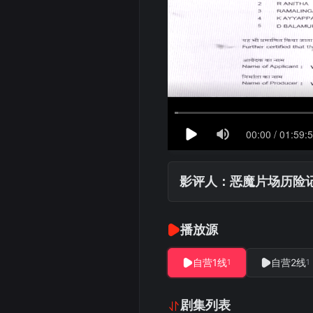
影评人：恶魔片场历险
播放源
自营1线
自营2线
1
1
剧集列表