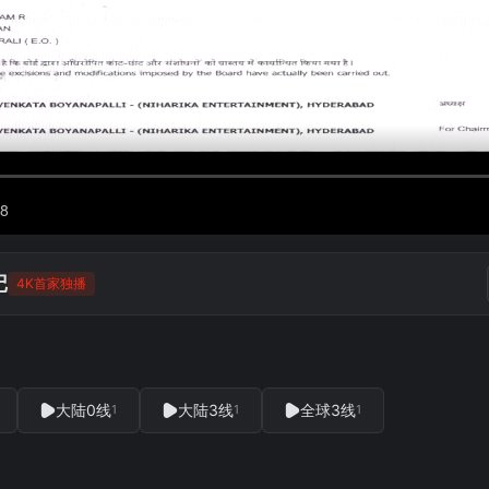
记
4K首家独播
大陆0线
大陆3线
全球3线
1
1
1