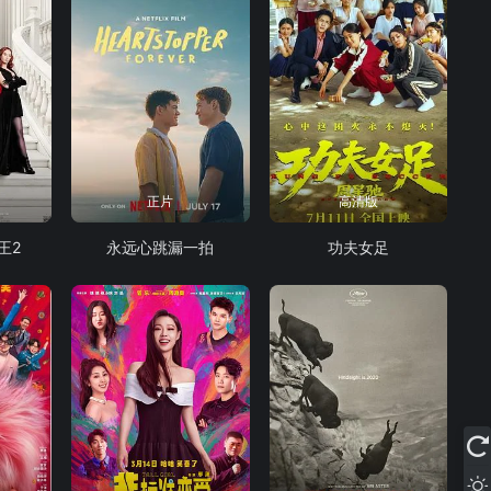
正片
高清版
王2
永远心跳漏一拍
功夫女足