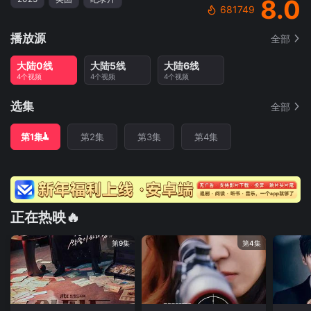
8.0
681749
播放源
全部
大陆0线
大陆5线
大陆6线
4个视频
4个视频
4个视频
选集
全部
第1集
第2集
第3集
第4集
正在热映🔥
第9集
第4集