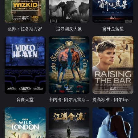
正片
正片
正片
巫师：拉各斯万岁
追寻幽灵大象
窗外是蓝星
正片
正片
正片
音像天堂
卡内洛· 阿尔瓦雷斯 vs 特伦斯·克劳福德
提高标准：阿尔玛·理查兹的故事