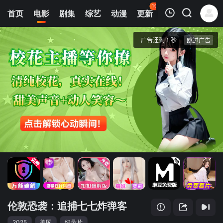
105
首页
电影
剧集
综艺
动漫
更新
热榜
APP
我的观影记录
伦敦恐袭：追捕七七炸弹客
第1集
清空
伦敦恐袭：追捕七七炸弹客
2025
美国
纪录片