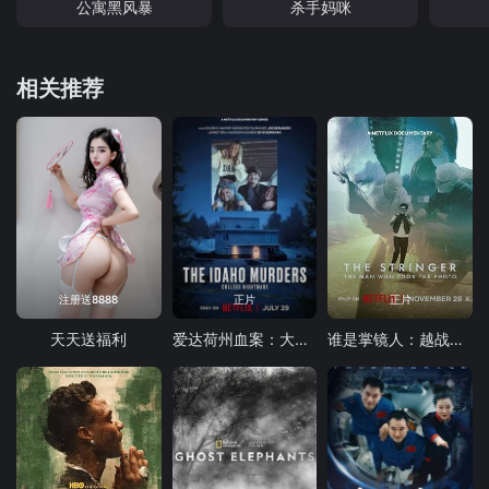
公寓黑风暴
杀手妈咪
相关推荐
注册送8888
正片
正片
天天送福利
爱达荷州血案：大学梦魇
谁是掌镜人：越战经典照片之谜