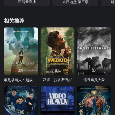
正能量直播
末日地堡 第三季
谜
相关推荐
正片
正片
正片
谁是掌镜人：越战经典照片之谜
巫师：拉各斯万岁
追寻幽灵大象