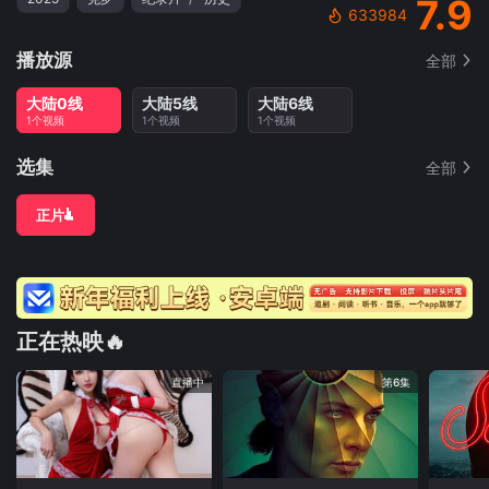
7.9
633984
播放源
全部
大陆0线
大陆5线
大陆6线
1个视频
1个视频
1个视频
选集
全部
正片
正在热映🔥
直播中
第6集