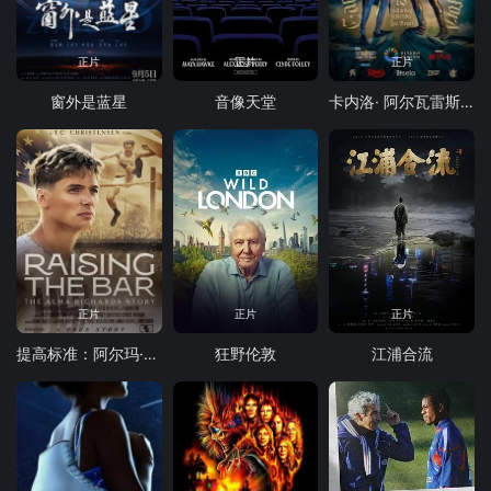
正片
正片
正片
窗外是蓝星
音像天堂
卡内洛· 阿尔瓦雷斯 vs 特伦斯·克劳福德
正片
正片
正片
提高标准：阿尔玛·理查兹的故事
狂野伦敦
江浦合流