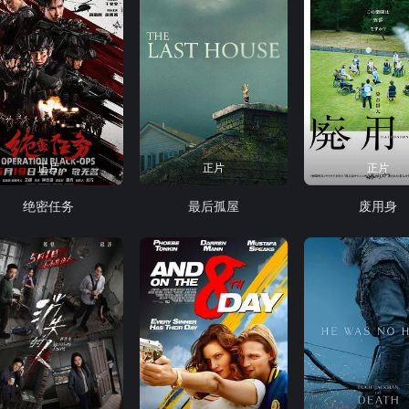
正片
正片
正片
绝密任务
最后孤屋
废用身