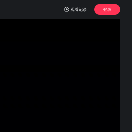
观看记录
登录
我的观影记录
家园
4K首家独播
清空