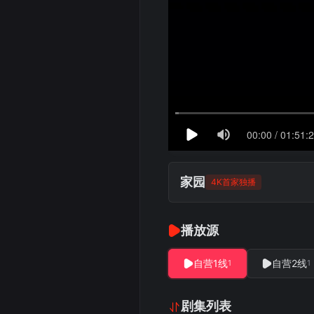
家园
4K首家独播
播放源
自营1线
自营2线
1
1
剧集列表