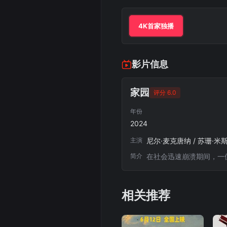
4K首家独播
影片信息
家园
评分 6.0
年份
2024
主演
尼尔·麦克唐纳 / 苏珊·米斯
简介
在社会迅速崩溃期间，一
相关推荐