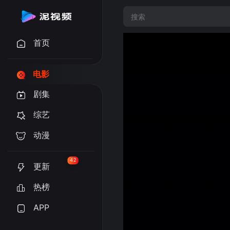
首页
电影
剧集
综艺
动漫
42
更新
热榜
APP