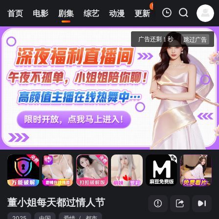
95
首页
电影
剧集
综艺
动漫
更新
热榜
APP
我的观影记录
董小姐每天都过情人节
第1集
清空
董小姐每天都过情人节
2025
中国
爱情
/
都市