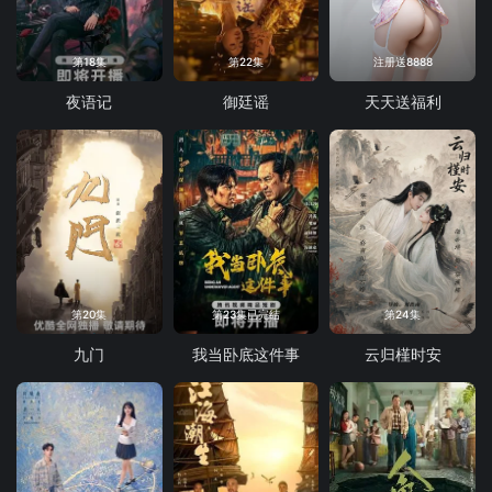
第18集
第22集
注册送8888
夜语记
御廷谣
天天送福利
第20集
第23集已完结
第24集
九门
我当卧底这件事
云归槿时安