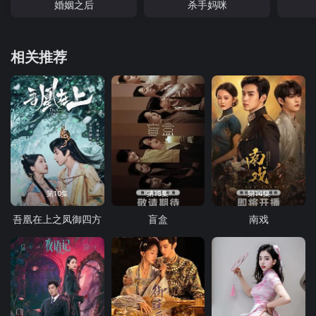
婚姻之后
杀手妈咪
相关推荐
第10集
第13集
第14集
吾凰在上之凤御四方
盲盒
南戏