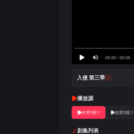
入侵 第三季
1
播放源
自营1线
自营2线
10
10
剧集列表