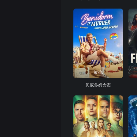
第2集
贝尼多姆命案