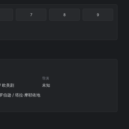
7
8
9
导演
 / 欧美剧
未知
奇·罗伯逊 / 塔拉·摩耶依地