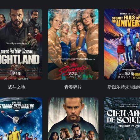
第1集
第2集
第3集
战斗之地
青春碎片
斯图尔特未能拯