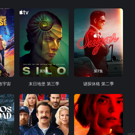
第5集
第7集
救宇宙
末日地堡 第三季
谜探休格 第二季