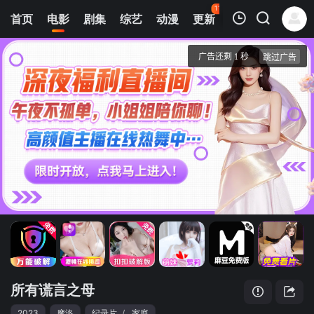
113
首页
电影
剧集
综艺
动漫
更新
热榜
APP
我的观影记录
所有谎言之母
正片
清空
所有谎言之母
2023
摩洛
纪录片
/
家庭