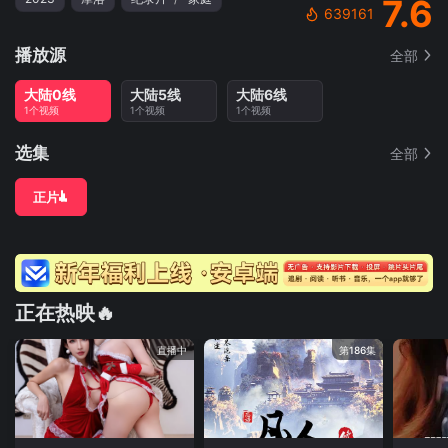
7.6
639161
播放源
全部
大陆0线
大陆5线
大陆6线
1个视频
1个视频
1个视频
选集
全部
正片
正在热映🔥
直播中
第186集