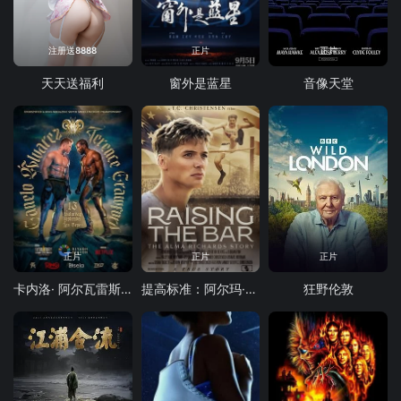
注册送8888
正片
正片
天天送福利
窗外是蓝星
音像天堂
正片
正片
正片
卡内洛· 阿尔瓦雷斯 vs 特伦斯·克劳福德
提高标准：阿尔玛·理查兹的故事
狂野伦敦