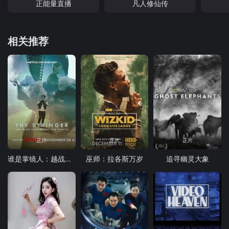
正能量直播
凡人修仙传
相关推荐
正片
正片
正片
谁是掌镜人：越战经典照片之谜
巫师：拉各斯万岁
追寻幽灵大象