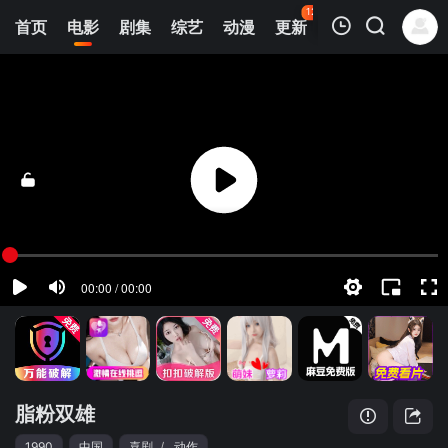
126
首页
电影
剧集
综艺
动漫
更新
热榜
APP
我的观影记录
脂粉双雄
正片
清空
脂粉双雄
1990
中国
喜剧
/
动作