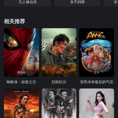
凡人修仙传
杀手妈咪
末
相关推荐
抢先版
正片
正片
蜘蛛侠：崭新之日
烈焰狂沙
安昂传奇最后的气宗