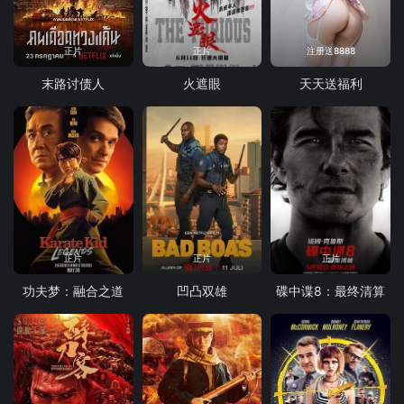
正片
正片
注册送8888
末路讨债人
火遮眼
天天送福利
正片
正片
正片
功夫梦：融合之道
凹凸双雄
碟中谍8：最终清算