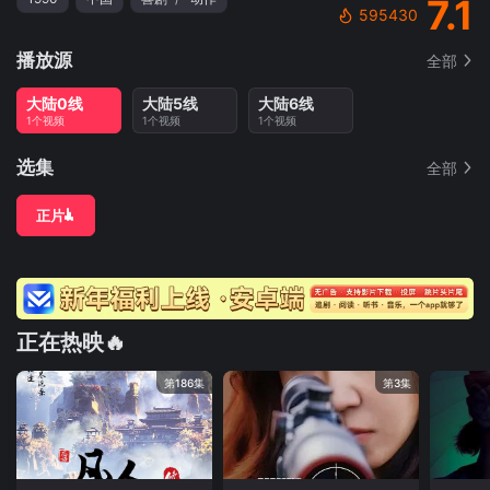
7.1
595430
播放源
全部
大陆0线
大陆5线
大陆6线
1个视频
1个视频
1个视频
选集
全部
正片
正在热映🔥
第186集
第3集