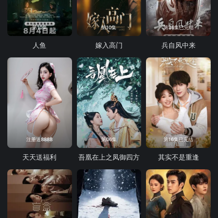
第10集
第10集
第36集已完结
人鱼
嫁入高门
兵自风中来
注册送8888
第06集
第16集已完结
天天送福利
吾凰在上之凤御四方
其实不是重逢