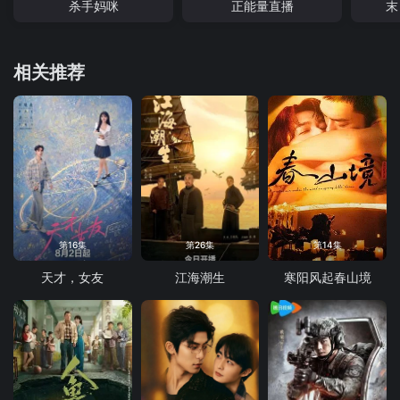
杀手妈咪
正能量直播
末
相关推荐
第16集
第26集
第14集
天才，女友
江海潮生
寒阳风起春山境