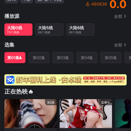
0.0
490836
播放源
全部
大陆0线
大陆5线
大陆6线
79个视频
68个视频
68个视频
选集
全部
第01集
第02集
第03集
第04集
第05集
正在热映🔥
第2集
直播中