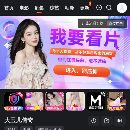
69
首页
电影
剧集
综艺
动漫
更新
热榜
APP
我的观影记录
大玉儿传奇
第01集
清空
大玉儿传奇
2015
中国
国产剧
/
内地