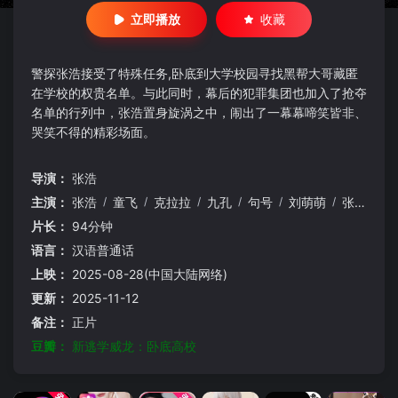
立即播放
收藏
警探张浩接受了特殊任务,卧底到大学校园寻找黑帮大哥藏匿
在学校的权贵名单。与此同时，幕后的犯罪集团也加入了抢夺
名单的行列中，张浩置身旋涡之中，闹出了一幕幕啼笑皆非、
哭笑不得的精彩场面。
导演：
张浩
主演：
张浩
/
童飞
/
克拉拉
/
九孔
/
句号
/
刘萌萌
/
张洪杰
/
片长：
94分钟
语言：
汉语普通话
上映：
2025-08-28(中国大陆网络)
更新：
2025-11-12
备注：
正片
豆瓣：
新逃学威龙：卧底高校