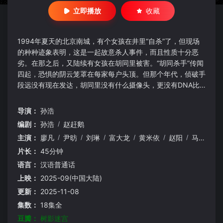
立即播放
收藏
1994年夏天的北京南城，有个女孩在井里“自杀”了，但现场
的种种迹象表明，这是一起故意杀人事件，而且性质十分恶
劣。在那之后，又陆续有女孩在胡同里被害。“胡同杀手”传闻
四起，恐惧的阴云笼罩在每家每户头顶。但那个年代，侦破手
段远没有现在发达，胡同里没有什么摄像头，更没有DNA比
对技术。要抓住一个嫌疑犯，几乎没有捷径，就是挨家挨户的
走访。甚至连“流氓老炮儿”也被叫来一块查案。住户中流传出
导演：
孙浩
这样一个谣言:为了逼迫拆迁户离开，开发商故意弄死一个女
编剧：
孙浩
/
赵赶鹅
孩，有关部门包庇了凶手。警察带着徒弟，一起扑进了案中。
主演：
廖凡
/
尹昉
/
刘琳
/
富大龙
/
黄米依
/
赵阳
/
马苏
/
张
他们手举茶缸，骑着老式自行车，穿梭在不到3平方公里的破
旧胡同区追捕这个连环杀手。接触这起案件之前，他俩不信
片长：
45分钟
命。但很快，受害者的数量不断增加，辖区被闹得天翻地覆、
语言：
汉语普通话
人心惶惶，师徒俩警察处境艰难。他们唯一的线索是：凶手跑
上映：
2025-09(中国大陆)
不出这几条胡同……
更新：
2025-11-08
集数：
18集全
豆瓣：
树影迷宫