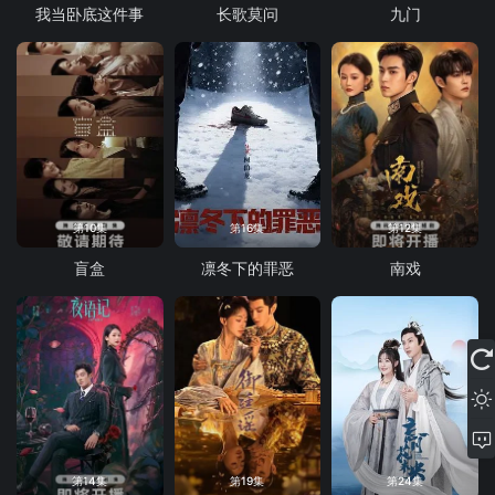
我当卧底这件事
长歌莫问
九门
第10集
第16集
第12集
盲盒
凛冬下的罪恶
南戏
第14集
第19集
第24集