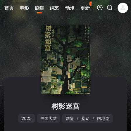
37
首页
电影
剧集
综艺
动漫
更新
热榜
APP
我的观影记录
暂无观看影片的记录
树影迷宫
2025
中国大陆
剧情
悬疑
内地剧
/
/