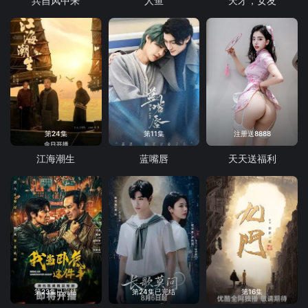
兵自风中来
人鱼
天才，女友
第24集
第11集
注册送8888
江海潮生
蓝嘴唇
天天送福利
第23集已完结
第24集已完结
第16集