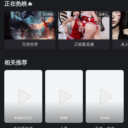
正在热映🔥
第281集
直播中
完美世界
正能量直播
杀
相关推荐
第36集已完结
第8集
第14集