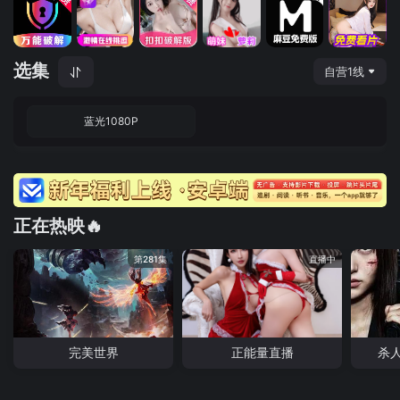
选集
自营1线
蓝光1080P
正在热映🔥
第281集
直播中
完美世界
正能量直播
杀