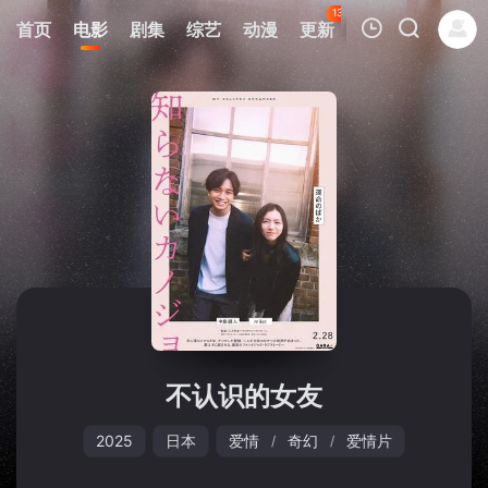
134
首页
电影
剧集
综艺
动漫
更新
热榜
APP
我的观影记录
暂无观看影片的记录
不认识的女友
2025
日本
爱情
奇幻
爱情片
/
/