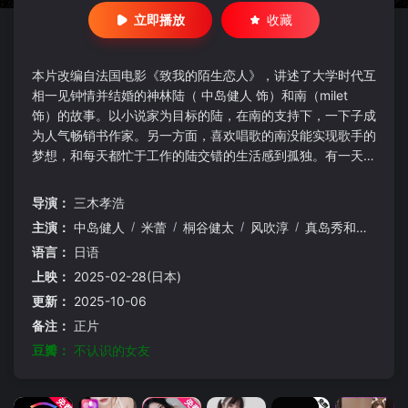
立即播放
收藏
本片改编自法国电影《致我的陌生恋人》，讲述了大学时代互
相一见钟情并结婚的神林陆（ 中岛健人 饰）和南（milet
饰）的故事。以小说家为目标的陆，在南的支持下，一下子成
为人气畅销书作家。另一方面，喜欢唱歌的南没能实现歌手的
梦想，和每天都忙于工作的陆交错的生活感到孤独。有一天，
因为陆无心的一句话，2人大吵了一架。第二天早上，陆醒来
后发现南的身影不见了，去出版社碰头会的时候遇到的人们和
导演：
三木孝浩
他完全谈不上话，他感到很困惑。本应是人气作家的自己，如
主演：
中岛健人
/
米蕾
/
桐谷健太
/
风吹淳
/
真岛秀和
/
中村
今却成了文艺杂志的一名编辑部职员，街上到处都是与自己素
语言：
日语
不相识的天才创作歌
上映：
2025-02-28(日本)
更新：
2025-10-06
备注：
正片
豆瓣：
不认识的女友