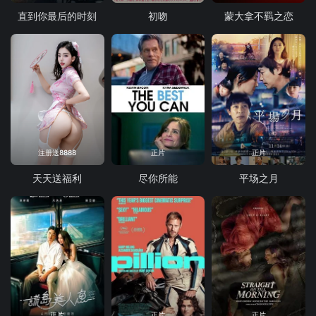
直到你最后的时刻
初吻
蒙大拿不羁之恋
注册送8888
正片
正片
天天送福利
尽你所能
平场之月
正片
正片
正片