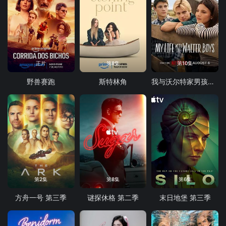
正片
第8集
第10集
野兽赛跑
斯特林角
我与沃尔特家男孩的生活 第三季
第2集
第8集
第6集
方舟一号 第三季
谜探休格 第二季
末日地堡 第三季