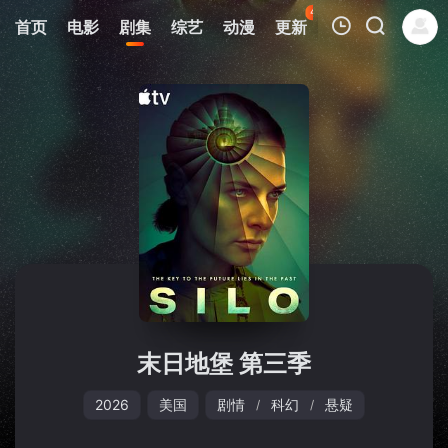
45
首页
电影
剧集
综艺
动漫
更新
热榜
APP
我的观影记录
暂无观看影片的记录
末日地堡 第三季
2026
美国
剧情
科幻
悬疑
/
/