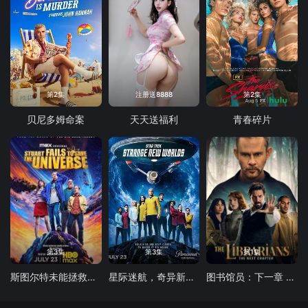
第2集
注册送8888
第2集
贝尼多姆命案
天天送福利
青春碎片
第3集
第3集
第1集
斯图尔特未能拯救宇宙
星际迷航，奇异新世界第四季
图书馆员：下一章 第二季