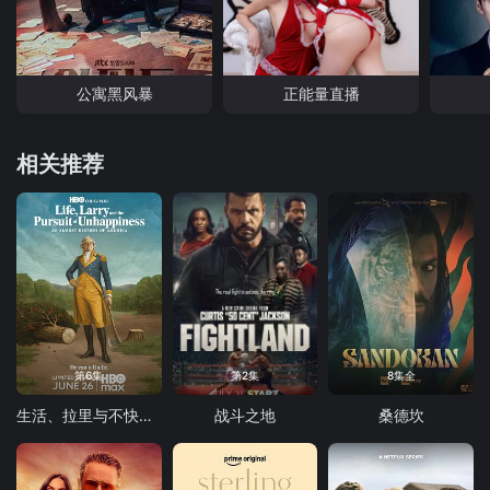
公寓黑风暴
正能量直播
相关推荐
第6集
第2集
8集全
生活、拉里与不快乐的追求：一部美国史
战斗之地
桑德坎