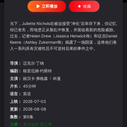
立即播放
收藏
当下，Juliette Nichols在被迫接受“净化”后幸存下来，但记忆
却已丧失，而地堡正从叛乱中恢复，并面临着新的危险威胁。
过去，记者Helen Drew（Jessica Henwick饰）和议员Daniel
Keene（Ashley Zukerman饰）揭露了一场阴谋，这将他们卷
入一系列具有灾难性且不可逆转后果的事件之中。
导演：
迈克尔·丁纳
编剧：
格雷厄姆·约斯特
主演：
丽贝卡·弗格森
/
科曼
片长：
45分钟
语言：
英语
上映：
2026-07-03
更新：
2026-08-08
集数：
第6集
豆瓣：
末日地堡 第三季