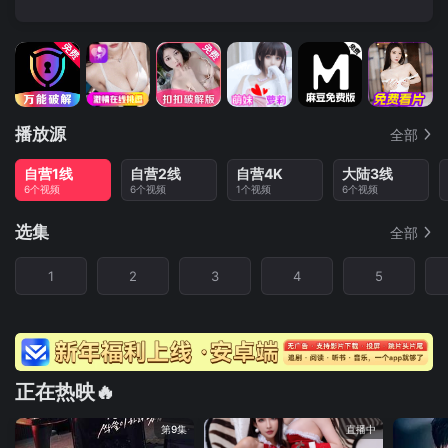
播放源
全部
自营1线
自营2线
自营4K
大陆3线
6个视频
6个视频
1个视频
6个视频
选集
全部
1
2
3
4
5
正在热映🔥
第9集
直播中