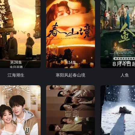
第26集
第14集
第10集
江海潮生
寒阳风起春山境
人鱼