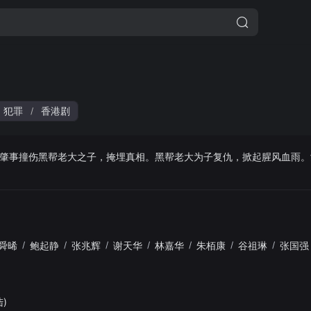
犯罪
香港剧
/
肇事撞伤黑帮老大之子，掩埋真相。黑帮老大为子复仇，掀起腥风血雨。
。
舜晞
/
鲍起静
/
张兆辉
/
谢天华
/
林嘉华
/
朱栢康
/
谷祖琳
/
张国强
陆)