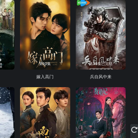
第10集
第36集已完结
嫁入高门
兵自风中来