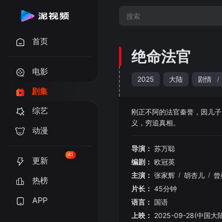
首页
绝命法官
电影
2025
大陆
剧情
/
剧集
综艺
刚正不阿的法官秦誉，因儿子
义，穷追真相
动漫
导演：
苏万聪
41
更新
编剧：
欧冠英
主演：
张家辉
/
胡杏儿
/
曾
热榜
片长：
45分钟
APP
语言：
国语
上映：
2025-09-28(中国大