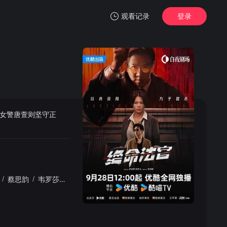
观看记录
登录
我的观影记录
女警唐萱则坚守正
暂无观看影片的记录
/
蔡思韵
/
韦罗莎
/
曾向镇
/
黄智雯
/
许绍雄
/
周汉宁