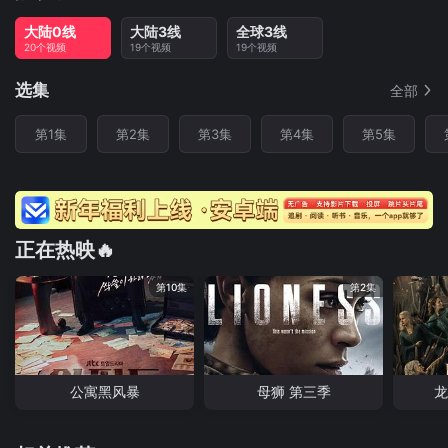
大陆0线
大陆3线
全球3线
20个视频
19个视频
19个视频
选集
全部
第1集
第2集
第3集
第4集
第5集
正在热映🔥
第10集
第2集
公寓黑风暴
母狮 第三季
龙