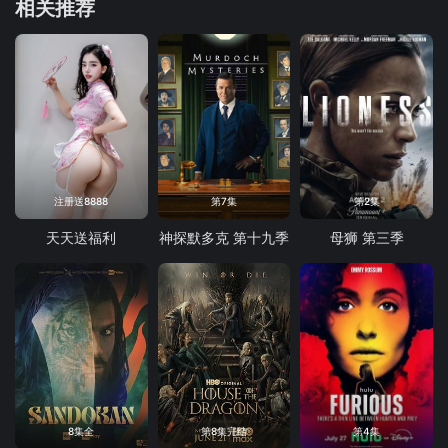
相关推荐
注册送8888
第7集
第2集
天天送福利
神探默多克 第十九季
母狮 第三季
8集全
第8集完结
第4集