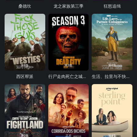
桑德坎
龙之家族第三季
狂怒追缉
第6集
第3集
第6集
西区帮派
行尸走肉死亡之城第三季
生活、拉里与不快乐的追求：一部美国史
第2集
正片
第8集