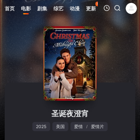
84
首页
电影
剧集
综艺
动漫
更新
热榜
APP
我的观影记录
暂无观看影片的记录
圣诞夜澄宵
2025
美国
爱情
爱情片
/