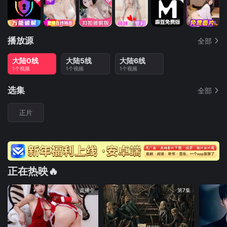
播放源
全部
大陆0线
大陆5线
大陆6线
1个视频
1个视频
1个视频
选集
全部
正片
正在热映🔥
直播中
第7集