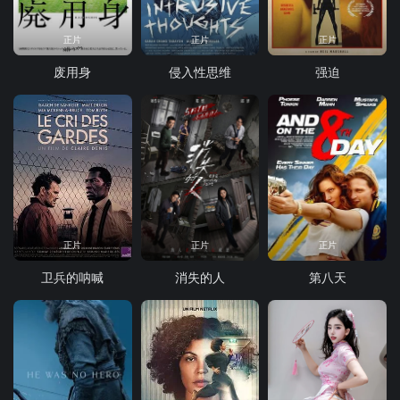
正片
正片
正片
废用身
侵入性思维
强迫
正片
正片
正片
卫兵的呐喊
消失的人
第八天