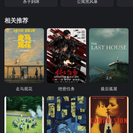
杀手妈咪
公寓黑风暴
相关推荐
正片
正片
正片
走马观花
绝密任务
最后孤屋