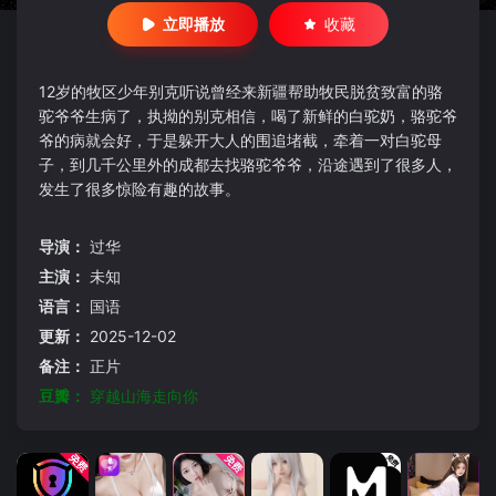
立即播放
收藏
12岁的牧区少年别克听说曾经来新疆帮助牧民脱贫致富的骆
驼爷爷生病了，执拗的别克相信，喝了新鲜的白驼奶，骆驼爷
爷的病就会好，于是躲开大人的围追堵截，牵着一对白驼母
子，到几千公里外的成都去找骆驼爷爷，沿途遇到了很多人，
发生了很多惊险有趣的故事。
导演：
过华
主演：
未知
语言：
国语
更新：
2025-12-02
备注：
正片
豆瓣：
穿越山海走向你