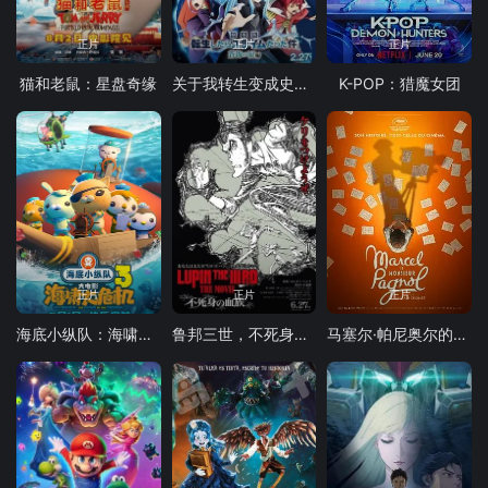
正片
正片
正片
猫和老鼠：星盘奇缘
关于我转生变成史莱姆这档事苍海之泪篇-劇場版
K-POP：猎魔女团
正片
正片
正片
海底小纵队：海啸大危机
鲁邦三世，不死身的血族
马塞尔·帕尼奥尔的华丽人生