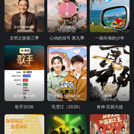
20260405(第2期)
20260331(第1期加更)
20260330(第1期家庭纯享（中）)
20260330(第1期家庭纯享（上）)
第20260806期
20260806
超前加更
20260330(第1期家庭纯享（下）)
20260329(第1期)
文明之旅第三季
心动的信号 第九季
一路向海的少年
20260322(先导片)
超前营业第14期
半熟恋人5特别联动
第7期下
歌手2026
毛雪汪（2026）
食神·百厨大战