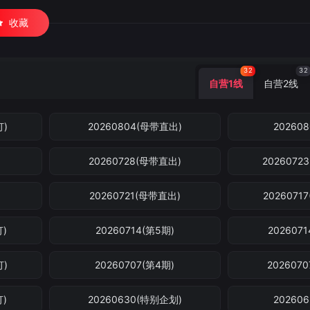
收藏
32
32
自营1线
自营2线
灯)
20260804(母带直出)
20260
20260728(母带直出)
202607
20260721(母带直出)
202607
)
20260714(第5期)
202607
灯)
20260707(第4期)
202607
)
20260630(特别企划)
20260