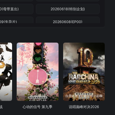
20(母带直出)
20260618(特别企划)
609(先导片)
20260608(EP00)
20260806
白景屹墨龙郭颖陪你一起聊
战
心动的信号 第九季
说唱巅峰对决2026