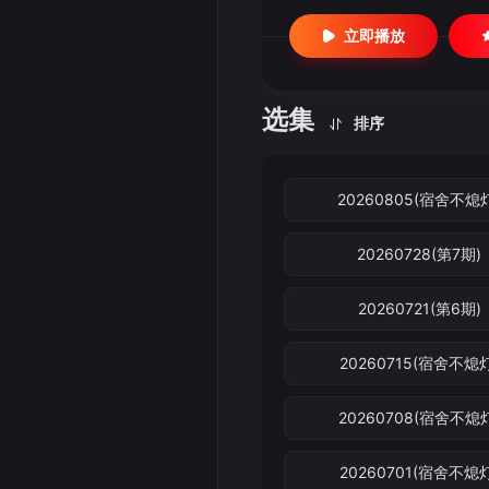
立即播放
选集
排序
20260805(宿舍不熄
20260728(第7期)
20260721(第6期)
20260715(宿舍不熄灯
20260708(宿舍不熄
20260701(宿舍不熄灯