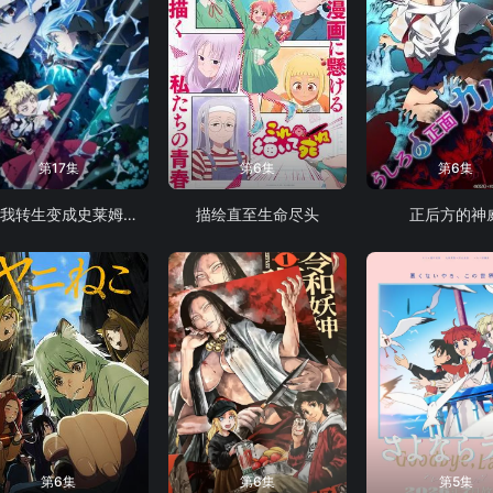
第17集
第6集
第6集
关于我转生变成史莱姆这档事第四季
描绘直至生命尽头
正后方的神
第6集
第6集
第5集