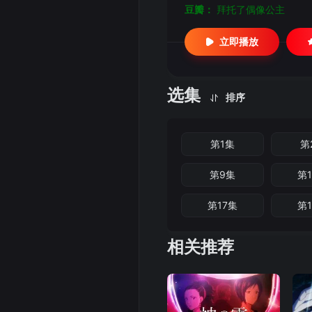
豆瓣：
拜托了偶像公主
立即播放
选集
排序
第1集
第
第9集
第
第17集
第
相关推荐