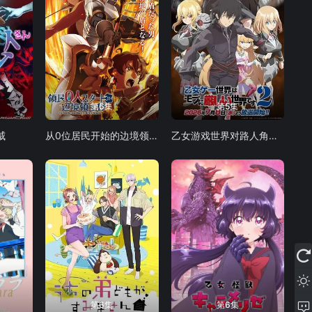
第6集
第5集
威
从0位居民开始的边境领主大人
乙女游戏世界对路人角色很不友好 第二季
第6集
第6集