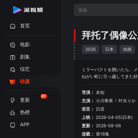
首页
拜托了偶像公
电影
2026
日本
动画
剧集
综艺
ミラーパクトを開いたら、
动漫
导演：
未知
69
更新
主演：
小川華果
/
叶矢りか
语言：
日语
热榜
上映：
2026-04-05(日本)
APP
更新：
2026-08-06
连载：
第18集