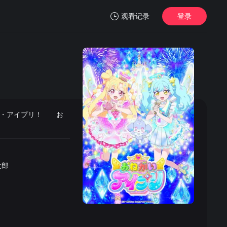
观看记录
登录
我的观影记录
ス・アイプリ！ お
暂无观看影片的记录
太郎