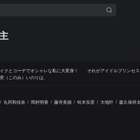
主
メイクとコーデでオシャレな私に大変身！ それがアイドルプリンセ
ねがい町に引っ越してきた好実（このみ）いのりは、
/
丸冈和佳奈
/
岡村明香
/
藤寺美德
/
铃木实里
/
大地叶
/
森久保祥