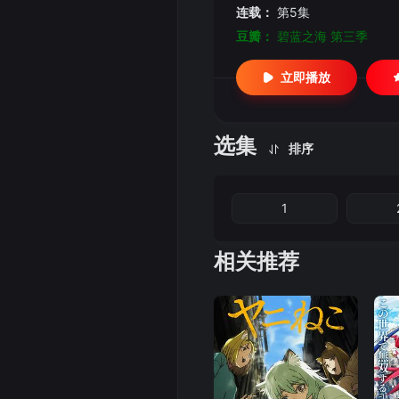
连载：
第5集
豆瓣：
碧蓝之海 第三季
立即播放
选集
排序
1
相关推荐