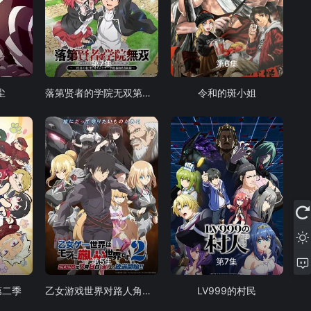
第7集
第6集
尘
落第贤者的学院无双第二回转生，S等级作弊魔术师冒险记
令和的斑小姐
第5集
第7集
第二季
乙女游戏世界对路人角色很不友好 第二季
LV999的村民