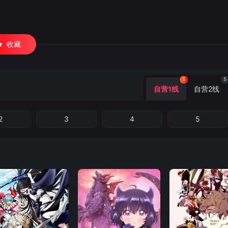
收藏
5
5
自营1线
自营2线
2
3
4
5