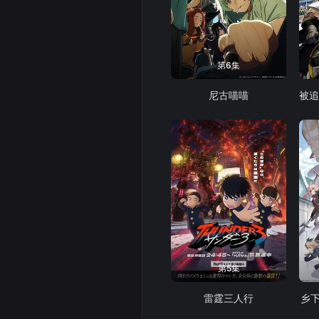
第6集
尼古喵喵
第5集
雷霆三人行
乡