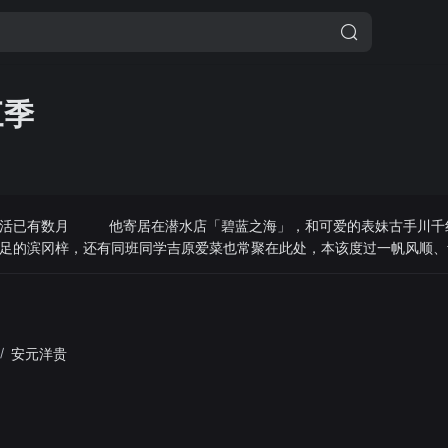
三季
生活已有数月 他寄居在潜水店「碧蓝之海」，和可爱的表妹古手川千
足的滨冈梓，还有同班同学吉原爱菜也常聚在此处，本该度过一帆风顺、
汉日常一丝不挂、把酒言欢胡闹作乐。长相帅气却是重度宅的今村耕平，
之前说过，没法实时追番所以不想出国 这个夏天，首次奔赴海外帕劳，全新的碧蓝爆笑生活正式
/
安元洋贵