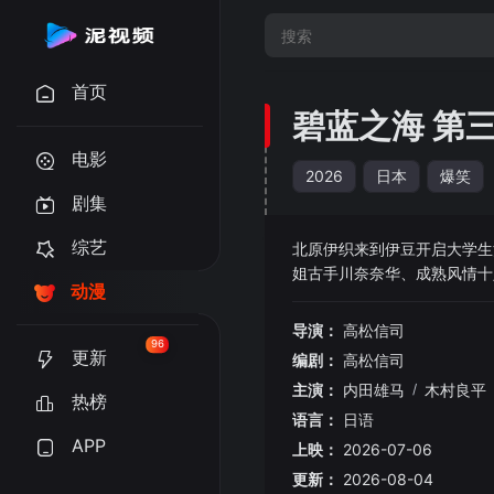
首页
碧蓝之海 第
电影
2026
日本
爆笑
剧集
综艺
北原伊织来到伊豆开启大学
姐古手川奈奈华、成熟风情十
动漫
常！ 这只是表面光景，大学生活大半时间都在和一群裸男疯闹狂欢！ 原因是伊织加入的潜水社团「Peek a Bo
o」，潜水只是副业，这群壮
导演：
高松信司
融入社团氛围。 就在这时，奈奈华拜托伊织前去帮忙：潜水店 海豚 要在帕劳开设分店，人手严重不足。但伊织想起耕平
96
更新
编剧：
高松信司
主演：
内田雄马
/
木村良平
热榜
语言：
日语
APP
上映：
2026-07-06
更新：
2026-08-04