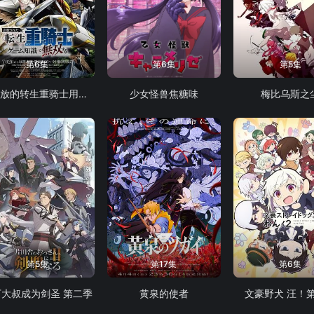
第6集
第6集
第5集
被追放的转生重骑士用游戏知识开无双
少女怪兽焦糖味
梅比乌斯之
第5集
第17集
第6集
下大叔成为剑圣 第二季
黄泉的使者
文豪野犬 汪！