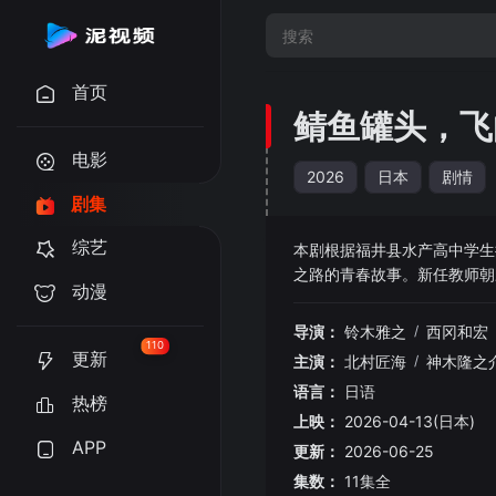
首页
鲭鱼罐头，飞
电影
2026
日本
剧情
剧集
综艺
本剧根据福井县水产高中学生
之路的青春故事。新任教师朝
动漫
头、冲击宇宙日本食认证的过
认证并送上国际空间站。故事
导演：
铃木雅之
/
西冈和宏
110
更新
主演：
北村匠海
/
神木隆之
语言：
日语
热榜
上映：
2026-04-13(日本)
APP
更新：
2026-06-25
集数：
11集全