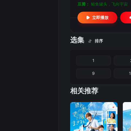
豆瓣：
鲭鱼罐头，飞向宇宙
立即播放
选集
排序
1
9
相关推荐