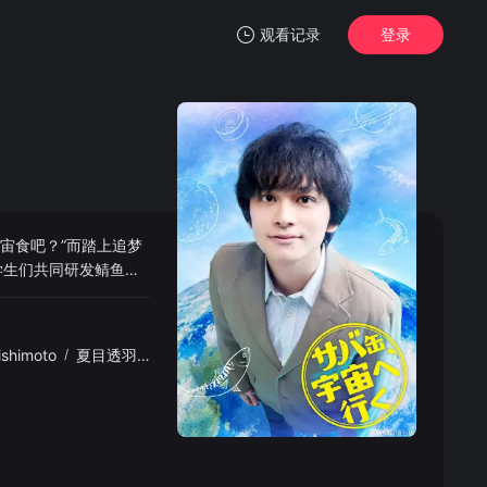
观看记录
登录
我的观影记录
宙食吧？”而踏上追梦
暂无观看影片的记录
学生们共同研发鲭鱼罐
得认可，鲭鱼罐头被
来。
ishimoto
/
夏目透羽
/
川端結愛
/
荒川良良
/
八岛智人
/
三宅弘城
/