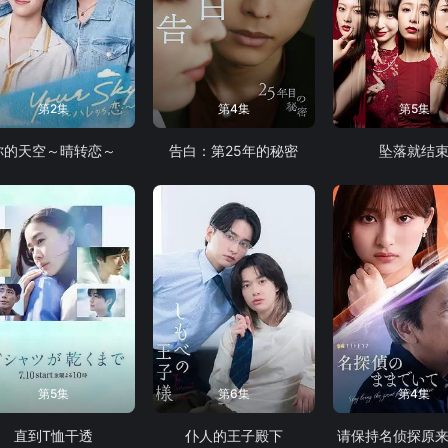
第2集
第4集
第5集
你的天空～晴转恋～
告白：第25年的秘密
坠落就结
第5集
第6集
第4集
直到T恤干透
仆人的王子殿下
请保持名侦探原