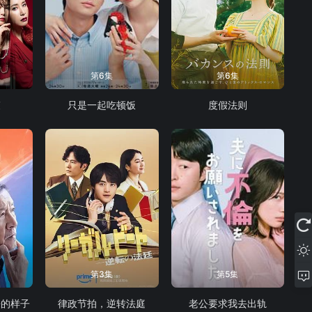
第6集
第6集
束
只是一起吃顿饭
度假法则
第3集
第5集
来的样子
律政节拍，逆转法庭
老公要求我去出轨