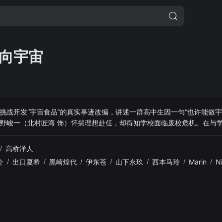
向宇宙
挑战开发“宇宙食品”的真实事迹改编，讲述一群高中生因一句“也许能做宇
野峻一（北村匠海 饰）怀揣理想赴任，却得知学校面临废校危机。在与
程中，他们屡遭挫折，却始终不放弃。最终，这份跨越世代传承的梦想获
温暖描绘了师生情谊、地方支持与追梦勇气，展现相信与坚持如何点亮未
/
高桥洋人
介
/
出口夏希
/
黑崎煌代
/
伊东苍
/
山下永玖
/
西本马玲
/
Marin
/
N