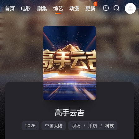
113
首页
电影
剧集
综艺
动漫
更新
热榜
APP
我的观影记录
暂无观看影片的记录
高手云吉
2026
中国大陆
职场
采访
科技
/
/