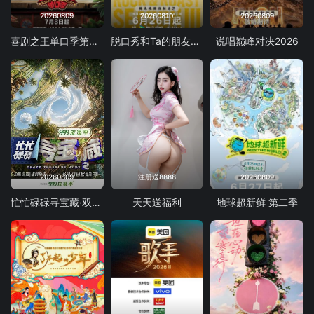
20260809
20260810
20260809
喜剧之王单口季第三季
脱口秀和Ta的朋友们 第三季
说唱巅峰对决2026
20260809
注册送8888
20260809
忙忙碌碌寻宝藏·双人成行季
天天送福利
地球超新鲜 第二季