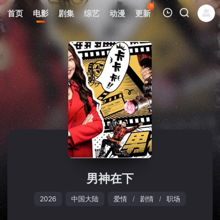
106
首页
电影
剧集
综艺
动漫
更新
热榜
APP
我的观影记录
暂无观看影片的记录
男神在下
2026
中国大陆
爱情
剧情
职场
/
/