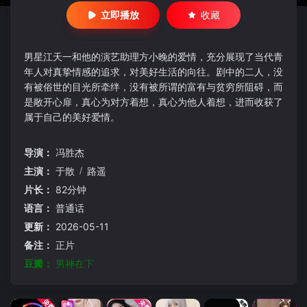
立即播放
收藏
男星江天一和他的演艺助理方小晚的爱情，充分展现了当代青
年人对真挚情感的追求，对美好生活的向往。剧中的二人，没
有被俗世的目光所牵绊，没有被所谓的富有与贫穷所阻碍，而
是敞开心扉，真心为对方着想，真心为他人着想，进而收获了
属于自己的美好爱情。
导演：
冯胜杰
主演：
于散
/
路遥
片长：
82分钟
语言：
普通话
更新：
2026-05-11
备注：
正片
豆瓣：
男神在下