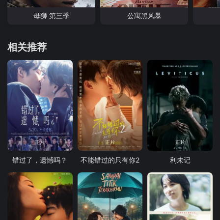
母狮 第三季
公寓黑风暴
相关推荐
正片
正片
正片
错过了，遗憾吗？
不能错过的只有你2
利未记