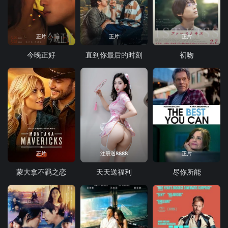
正片
正片
正片
今晚正好
直到你最后的时刻
初吻
正片
注册送8888
正片
蒙大拿不羁之恋
天天送福利
尽你所能