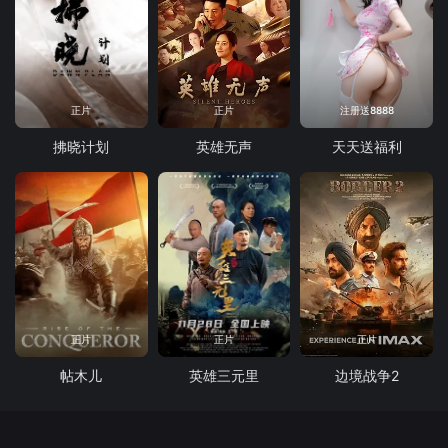
正片
正片
注册送8888
拂晓计划
英雄无声
天天送福利
正片
正片
正片
帖木儿
英雄三元里
边境战争2