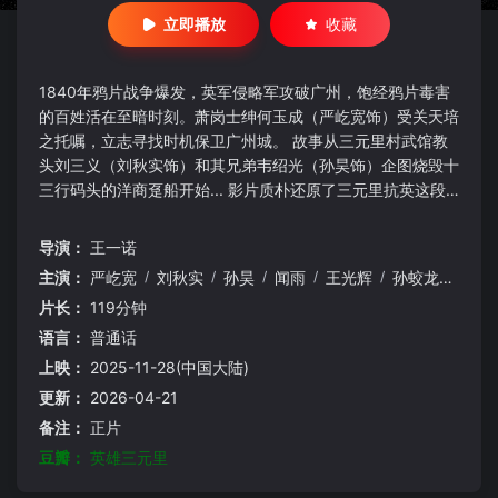
立即播放
收藏
1840年鸦片战争爆发，英军侵略军攻破广州，饱经鸦片毒害
的百姓活在至暗时刻。萧岗士绅何玉成（严屹宽饰）受关天培
之托嘱，立志寻找时机保卫广州城。 故事从三元里村武馆教
头刘三义（刘秋实饰）和其兄弟韦绍光（孙昊饰）企图烧毁十
三行码头的洋商趸船开始... 影片质朴还原了三元里抗英这段
鲜为人知的史实，用悲壮美学与历史质感交织的视听讲述了鸦
片馆血案的个人复仇，到牛栏岗生死战的民族抗争。致敬民族
导演：
王一诺
先辈，当外侮侵犯时，每一个挺身而出的小人物，都是照亮民
主演：
严屹宽
/
刘秋实
/
孙昊
/
闻雨
/
王光辉
/
孙蛟龙
/
陶奕
族暗夜的英雄。
片长：
119分钟
语言：
普通话
上映：
2025-11-28(中国大陆)
更新：
2026-04-21
备注：
正片
豆瓣：
英雄三元里