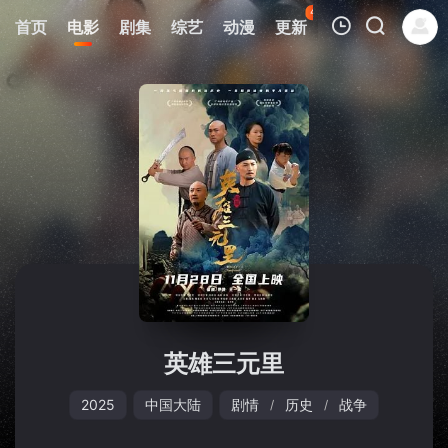
45
首页
电影
剧集
综艺
动漫
更新
热榜
APP
我的观影记录
暂无观看影片的记录
英雄三元里
2025
中国大陆
剧情
历史
战争
/
/