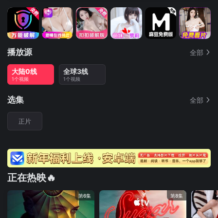
播放源
全部
大陆0线
全球3线
1个视频
1个视频
选集
全部
正片
正在热映🔥
第6集
第8集