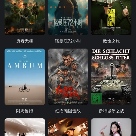
正片
正片
正片
勇者无疆
诺曼底72小时
致命之旅
正片
正片
正片
阿姆鲁姆
红石滩阻击战
伊特城堡之战