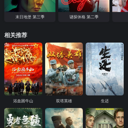
末日地堡 第三季
谜探休格 第二季
相关推荐
正片
正片
正片
浴血困牛山
双塔英雄
生还