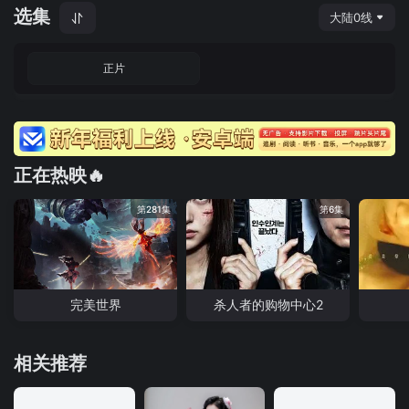
选集
大陆0线
正片
正在热映🔥
第281集
第6集
完美世界
杀人者的购物中心2
相关推荐