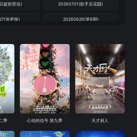
02(超前营业)
20260701(歌手后花园)
627(加更版)
20260626(第6期)
620(加更版)
20260619(第5期)
613(加更版)
20260612(第4期)
606(加更版)
20260605(第3期)
530(加更版)
20260529(第2期)
523(加更版)
20260522(第1期)
蛋
20260807
第9期加更
16(超前营业)
20260515(特别企划)
二季
心动的信号 第九季
天才厨人