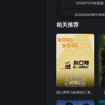
20260704(加更版)
20260628(端午特辑
相关推荐
20260625(超前营业
20260618(超前营业
20260611(超前营业
20260604(超前营业
20260528(超前营业
第7期上
20260518(超前营业
脱口秀和Ta的朋友们 第三季