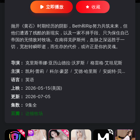
立即播放
收藏
抛开《黄石》时期经历的阴影，Beth和Rip努力共筑未来，但
他们遭遇了残酷的新现实，以及一家不择手段、只为保住自己
帝国的无情敌对牧场。在南得克萨斯州，血脉之深远胜于一
切，宽恕转瞬即逝，而生存的代价，或许正是你的灵魂。
导演：
克里斯蒂娜·亚历山德拉·沃罗斯
/
格雷格·艾坦尼斯
主演：
凯利·蕾莉
/
科尔·豪瑟
/
艾德·哈里斯
/
安妮特·贝宁
/
芬恩
语言：
英语
上映：
2026-05-15(美国)
更新：
2026-07-05
集数：
9集全
豆瓣：
达顿牧场