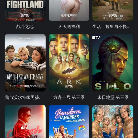
第2集
注册送8888
第6集
战斗之地
天天送福利
生活、拉里与不快乐的追求：一部美国史
第10集
第2集
第6集
我与沃尔特家男孩的生活 第三季
方舟一号 第三季
末日地堡 第三季