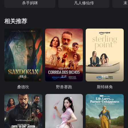
杀手妈咪
凡人修仙传
末
相关推荐
8集全
正片
第8集
桑德坎
野兽赛跑
斯特林角