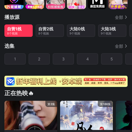
播放源
全部
自营1线
自营2线
大陆0线
大陆3线
8个视频
8个视频
9个视频
9个视频
选集
全部
1
2
3
4
5
正在热映🔥
第3集
第186集