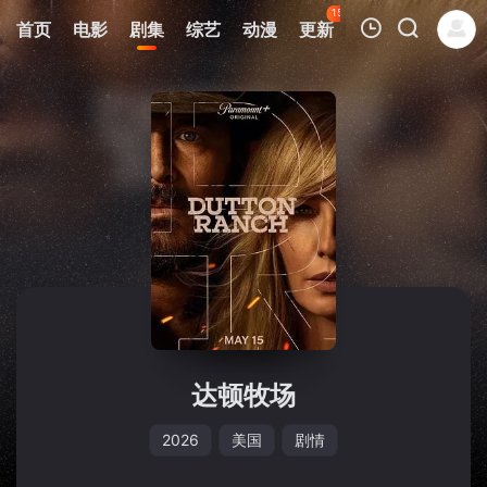
150
首页
电影
剧集
综艺
动漫
更新
热榜
APP
我的观影记录
暂无观看影片的记录
达顿牧场
2026
美国
剧情