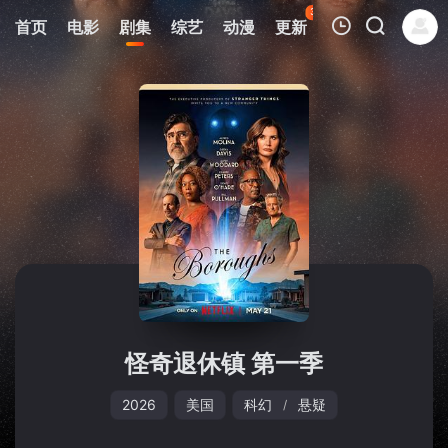
35
首页
电影
剧集
综艺
动漫
更新
热榜
APP
我的观影记录
暂无观看影片的记录
怪奇退休镇 第一季
2026
美国
科幻
悬疑
/