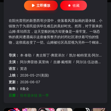
立即播放
收藏
在阳光普照的新墨西哥沙漠中，坐落着风景如画的退休镇，小
镇致力于为居民提供毕生难忘的美好时光。然而，对于新来的
山姆·库珀而言，这天堂般的地方却更像是一座牢笼。一场恐
怖的夜间遭遇揭示这座修剪整齐的封闭社区潜伏着可怕的怪
物，这彻底改变了一切。山姆被社区高层视为另外一个糊涂蛋
而置之不理，他却意外地结识了一群形形色色的邻里怪咖：一
位机智的前记者、一位精神探索者、一位愤世嫉俗的音乐经纪
导演：
本·泰勒
/
奥古斯丁·弗里泽尔
/
凯尔·帕特里克·阿尔瓦雷斯
人以及一位走投无路的天才医生。这些不被重视、被人低估的
主演：
阿尔弗雷德·莫里纳
/
吉娜·戴维斯
/
阿尔法·伍达德
/
克拉
人必须团结起来，揭开退休镇深处隐藏的黑暗真相， 否则就
语言：
英语
为时已晚。
上映：
2026-05-21(美国)
更新：
2026-06-07
集数：
8集全
豆瓣：
怪奇退休镇 第一季