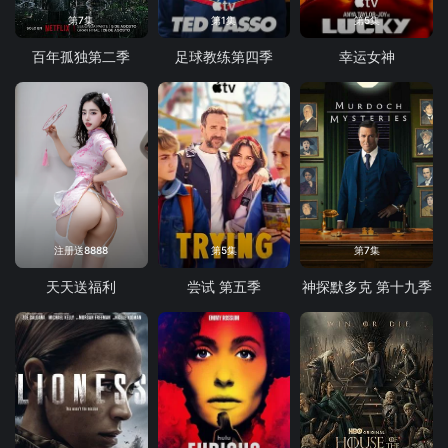
第7集
第1集
第5集
百年孤独第二季
足球教练第四季
幸运女神
注册送8888
第5集
第7集
天天送福利
尝试 第五季
神探默多克 第十九季