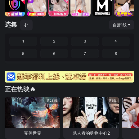
选集
自营1线
1
2
3
4
5
6
7
8
正在热映🔥
第281集
第6集
完美世界
杀人者的购物中心2