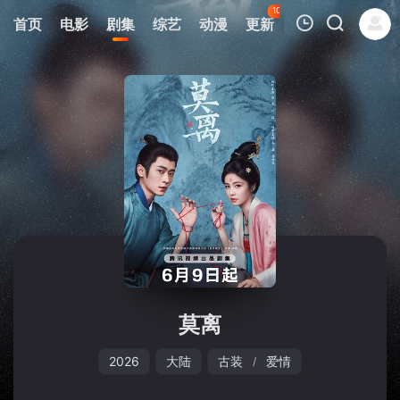
104
首页
电影
剧集
综艺
动漫
更新
热榜
APP
我的观影记录
暂无观看影片的记录
莫离
2026
大陆
古装
爱情
/