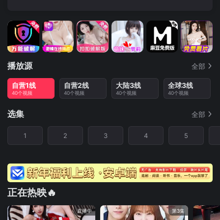
播放源
全部
自营1线
自营2线
大陆3线
全球3线
40个视频
40个视频
40个视频
40个视频
选集
全部
1
2
3
4
5
正在热映🔥
直播中
第3集