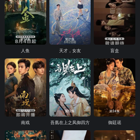
第14集
第21集
第15集
人鱼
天才，女友
盲盒
第16集
第12集
第24集
南戏
吾凰在上之凤御四方
御廷谣