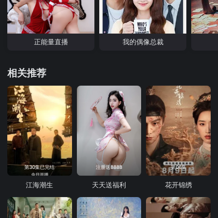
正能量直播
我的偶像总裁
相关推荐
第30集已完结
注册送8888
第06集
江海潮生
天天送福利
花开锦绣