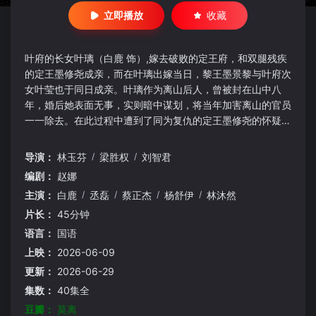
立即播放
收藏
叶府的长女叶璃（白鹿 饰）,嫁去破败的定王府，和双腿残疾
的定王墨修尧成亲，而在叶璃出嫁当日，黎王墨景黎与叶府次
女叶莹也于同日成亲。叶璃作为离山后人，曾被封在山中八
年，婚后她表面无事，实则暗中谋划，将当年加害离山的官员
一一除去。在此过程中遭到了同为复仇的定王墨修尧的怀疑，
两人各自发力，在表面平静的湖水投下了一块巨石。而本和叶
璃青梅竹马的黎王墨景黎，顶着“戏曲王爷”不堪的名头，却在
导演：
林玉芬
/
梁胜权
/
刘智君
暗中搅弄风云，筹谋篡位。叶璃最终联手墨修尧，辅佐小皇帝
编剧：
赵娜
掌权，粉碎了穆阳侯、黎王的接连阴谋，还天下一片海晏河
主演：
白鹿
/
丞磊
/
蔡正杰
/
杨舒伊
/
林沐然
清。
片长：
45分钟
语言：
国语
上映：
2026-06-09
更新：
2026-06-29
集数：
40集全
豆瓣：
莫离