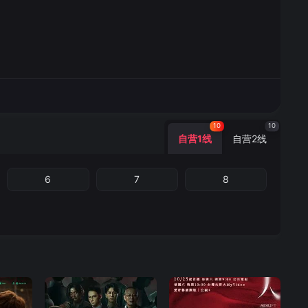
10
10
自营1线
自营2线
6
7
8