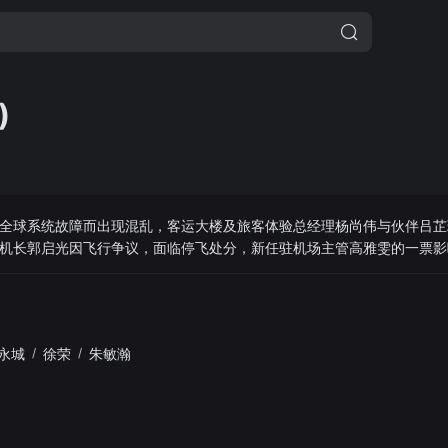
)
全球系统故障而出现混乱，客运大楼及旅客体验总经理杨尚伟与伙伴吕芷
机长郭启光因飞行争议，面临停飞处分，新任驻机场主管高雅雯的一票影
尚伟徒弟程日飞参与统筹跨境项目，也遇波折。空服员张颖从蓝天落地、
众人于难关中砥砺前行，同迎机场发展新篇章！
永城
/
徐荣
/
朱敏瀚