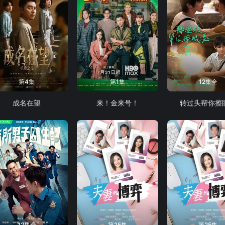
第4集
第1集
12集全
成名在望
来！金来号！
转过头帮你擦
12集全
第25集
第25集