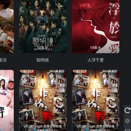
10集全
14集全
眼泪
聪明镇
人浮于爱
25集全
25集全