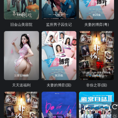
24集全
12集全
第25集
旧金山美容院
监所男子囚生记
夫妻的博弈(粤)
注册送8888
第25集
25集全
天天送福利
夫妻的博弈(国)
非份之罪(国)