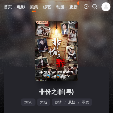
97
首页
电影
剧集
综艺
动漫
更新
热榜
APP
我的观影记录
暂无观看影片的记录
非份之罪(粤)
2026
大陆
剧情
悬疑
罪案
/
/