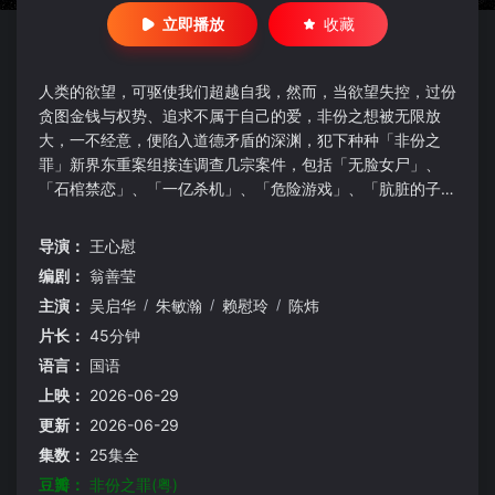
立即播放
收藏
人类的欲望，可驱使我们超越自我，然而，当欲望失控，过份
贪图金钱与权势、追求不属于自己的爱，非份之想被无限放
大，一不经意，便陷入道德矛盾的深渊，犯下种种「非份之
罪」新界东重案组接连调查几宗案件，包括「无脸女尸」、
「石棺禁恋」、「一亿杀机」、「危险游戏」、「肮脏的子
弹」、「恐怖情人」，错综复杂的线索、缠绕不清的关系，构
成一桩桩匪夷所思的迷案，揭露触摸不透的人性黑暗面。
导演：
王心慰
编剧：
翁善莹
主演：
吴启华
/
朱敏瀚
/
赖慰玲
/
陈炜
片长：
45分钟
语言：
国语
上映：
2026-06-29
更新：
2026-06-29
集数：
25集全
豆瓣：
非份之罪(粤)