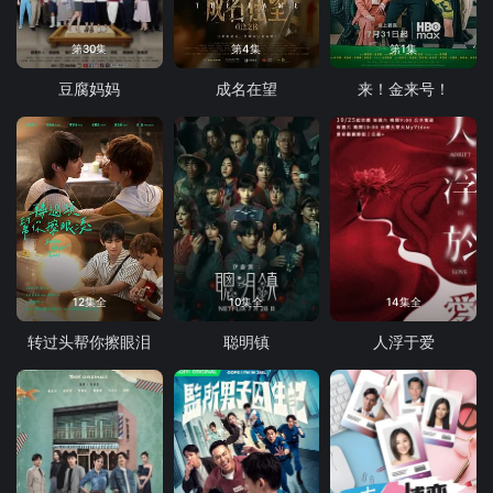
第30集
第4集
第1集
豆腐妈妈
成名在望
来！金来号！
12集全
10集全
14集全
转过头帮你擦眼泪
聪明镇
人浮于爱