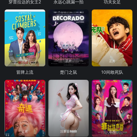
穿普拉达的女王2
永远心跳漏一拍
功夫女足
正片
正片
正片
冒牌上流
楚门之鼠
10间敢死队
正片
注册送8888
正片