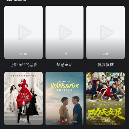
第6集
正片
正片
毛骨悚然的恋爱
禁忌童话
低弧慢球
第2集
正片
高清版