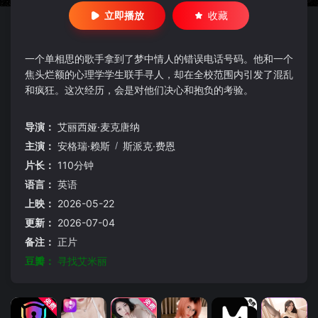
立即播放
收藏
一个单相思的歌手拿到了梦中情人的错误电话号码。他和一个
焦头烂额的心理学学生联手寻人，却在全校范围内引发了混乱
和疯狂。这次经历，会是对他们决心和抱负的考验。
导演：
艾丽西娅·麦克唐纳
主演：
安格瑞·赖斯
/
斯派克·费恩
片长：
110分钟
语言：
英语
上映：
2026-05-22
更新：
2026-07-04
备注：
正片
豆瓣：
寻找艾米丽