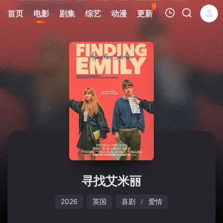
40
首页
电影
剧集
综艺
动漫
更新
热榜
APP
我的观影记录
暂无观看影片的记录
寻找艾米丽
2026
英国
喜剧
爱情
/