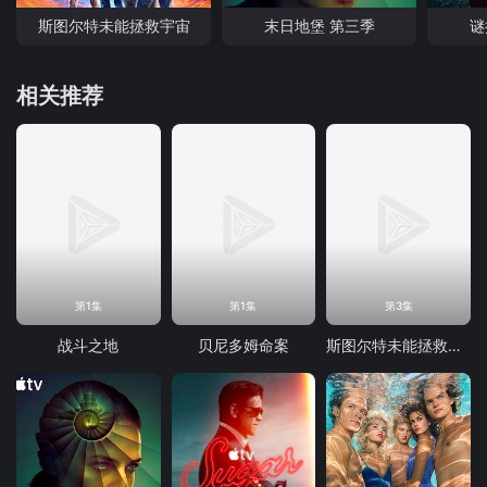
斯图尔特未能拯救宇宙
末日地堡 第三季
谜
相关推荐
第1集
第1集
第3集
战斗之地
贝尼多姆命案
斯图尔特未能拯救宇宙