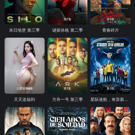
第5集
第7集
第2集
末日地堡 第三季
谜探休格 第二季
青春碎片
注册送8888
第1集
第3集
天天送福利
方舟一号 第三季
星际迷航，奇异新世界第四季