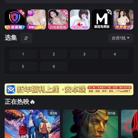
选集
自营1线
1
2
3
4
5
6
正在热映🔥
第3集
第5集