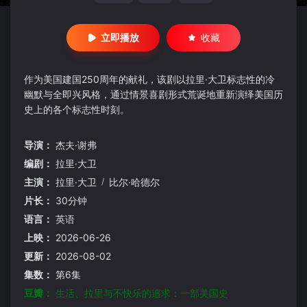
立即播放
收藏
作为美国建国250周年的献礼，该剧以拉里·大卫标志性的冷
幽默与全即兴风格，通过情景喜剧形式荒诞地重新演绎美国历
史上的各个标志性时刻。
导演：
杰夫·谢弗
编剧：
拉里·大卫
主演：
拉里·大卫
/
比尔·哈德尔
片长：
30分钟
语言：
英语
上映：
2026-06-26
更新：
2026-08-02
集数：
第6集
豆瓣：
生活、拉里与不快乐的追求：一部美国史