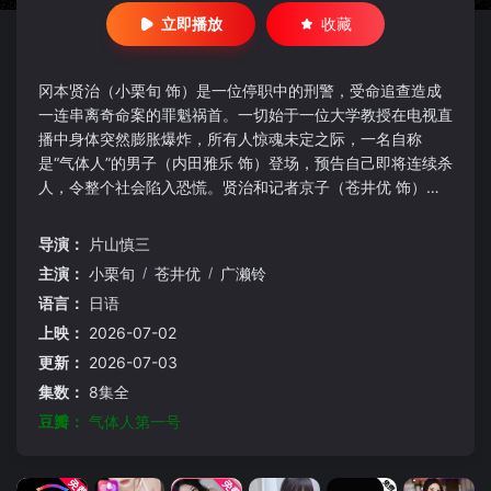
立即播放
收藏
冈本贤治（小栗旬 饰）是一位停职中的刑警，受命追查造成
一连串离奇命案的罪魁祸首。一切始于一位大学教授在电视直
播中身体突然膨胀爆炸，所有人惊魂未定之际，一名自称
是“气体人”的男子（内田雅乐 饰）登场，预告自己即将连续杀
人，令整个社会陷入恐慌。贤治和记者京子（苍井优 饰）竭
尽全力挖掘真相、追捕凶手，这名罪犯的行为却似乎嘲弄著徒
劳追捕他的相关当局。每一桩新的杀戮，都让社会遭到无形的
导演：
片山慎三
恐惧进一步侵蚀。
主演：
小栗旬
/
苍井优
/
广濑铃
语言：
日语
上映：
2026-07-02
更新：
2026-07-03
集数：
8集全
豆瓣：
气体人第一号