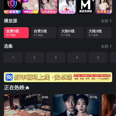
播放源
全部
自营1线
自营2线
大陆0线
大陆3线
8个视频
8个视频
8个视频
8个视频
选集
全部
1
2
3
4
5
正在热映🔥
第9集
第11集