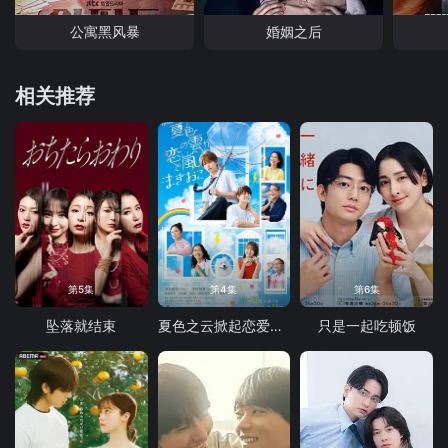
公寓黑风暴
婚姻之后
相关推荐
第5集
第4集
第6集
坠落就结束
夏色之云掀起恋爱与风暴
只是一起吃顿饭