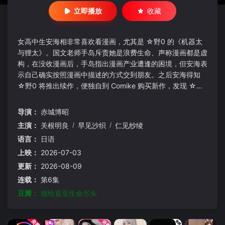
立即播放
收藏
女高中生安海相非常喜欢看漫画，尤其是 ☆野0 的《机器太
与狸太》。国文老师手岛斥责她是浪费生命、声称漫画都是虚
构，在没收漫画后，手岛指出漫画产业遭逢的困境，但安海表
示自己确实按照漫画中描述的方式交到朋友。之后安海得知
☆野0 将推出续作，便独自到 Comike 购买新作，发现 ☆野
0 即是手岛老师，便恳请他教自己画漫画。
导演：
赤城博昭
主演：
关根明良
/
早见沙织
/
仁见纱绫
语言：
日语
上映：
2026-07-03
更新：
2026-08-09
连载：
第6集
豆瓣：
描绘直至生命尽头