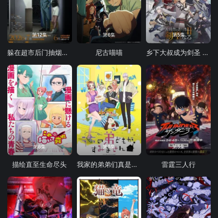
第12集
第6集
第5集
躲在超市后门抽烟的两人
尼古喵喵
乡下大叔成为剑圣 第二季
第6集
第6集
第5集
描绘直至生命尽头
我家的弟弟们真是让您费心了
雷霆三人行