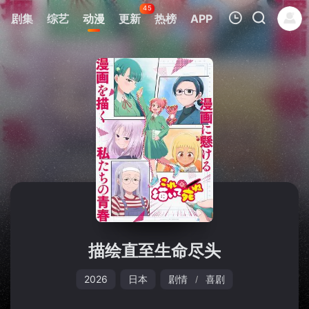
45
剧集
综艺
动漫
更新
热榜
APP
我的观影记录
暂无观看影片的记录
描绘直至生命尽头
2026
日本
剧情
喜剧
/