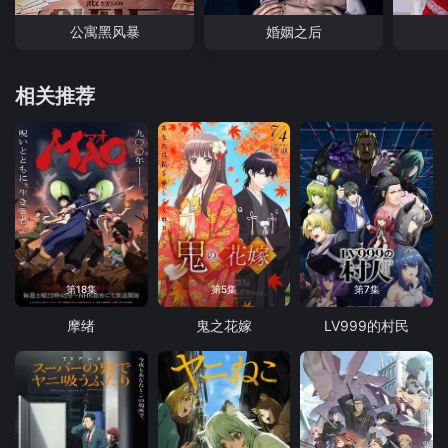
公寓黑风暴
婚姻之后
相关推荐
第18集
第5集
第7集
摩绪
鬼之花嫁
LV999的村民