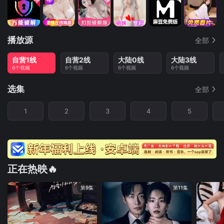
播放源
全部
自营1线
自营2线
大陆0线
大陆3线
6个视频
6个视频
6个视频
6个视频
选集
全部
1
2
3
4
5
正在热映🔥
第9集
第11集