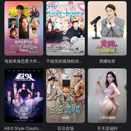
10期全
第8期
20260729
母胎单身恋爱大作战2
不能笑的孤独粉丝见面会
寅娜知音
第12期
第6期
注册送8888
Kill It Style Creator War
豆豆农场
天天送福利