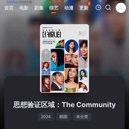
69
首页
电影
剧集
综艺
动漫
更新
热榜
APP
我的观影记录
暂无观看影片的记录
思想验证区域：The Community
2024
韩国
未分类