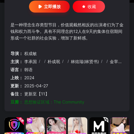
立即播放
收藏
是一种理念生存类型节目，价值观截然相反的出演者们为了金
钱和权力而斗争。具有不同理念的12人在9天的集体住宿期间
形成一个社群的社会实验，增加了新鲜感。
导演：
权成敏
主演：
李承国
/
/
朴成珉
/
/
林炫瑞(林贤书)
/
/
金宰燮
/
/
语言：
韩语
上映：
2024
更新：
2025-04-27
备注：
更新至【11】
豆瓣：
思想验证区域：The Community