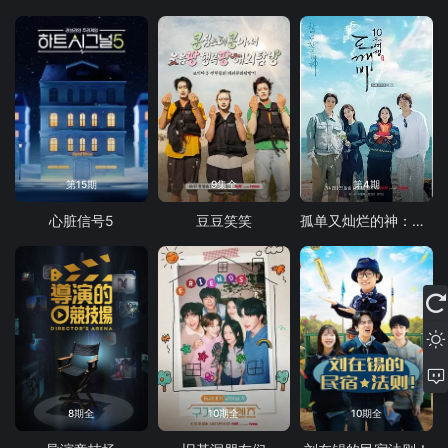
第15期
9集全
第4期
心脏信号5
豆豆笑笑
孤单又灿烂的神：鬼怪十周年特辑
8期全
10期全
10期全