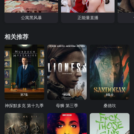
公寓黑风暴
正能量直播
相关推荐
第7集
第2集
8集全
神探默多克 第十九季
母狮 第三季
桑德坎