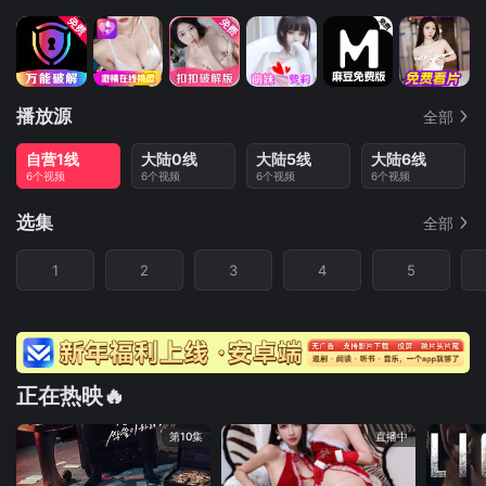
播放源
全部
自营1线
大陆0线
大陆5线
大陆6线
6个视频
6个视频
6个视频
6个视频
选集
全部
1
2
3
4
5
正在热映🔥
第10集
直播中