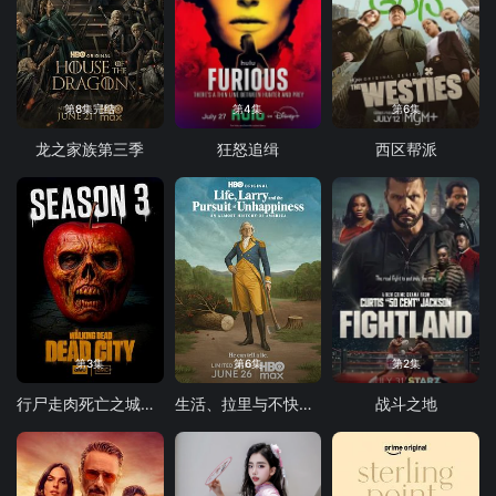
第8集完结
第4集
第6集
龙之家族第三季
狂怒追缉
西区帮派
第3集
第6集
第2集
行尸走肉死亡之城第三季
生活、拉里与不快乐的追求：一部美国史
战斗之地