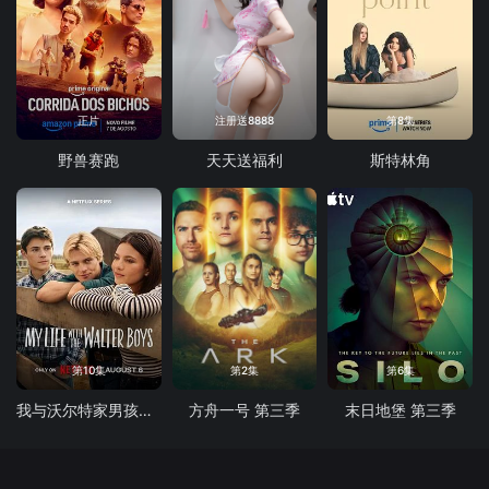
正片
注册送8888
第8集
野兽赛跑
天天送福利
斯特林角
第10集
第2集
第6集
我与沃尔特家男孩的生活 第三季
方舟一号 第三季
末日地堡 第三季