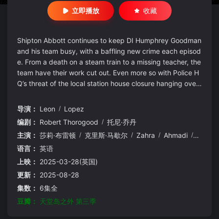
立即播放
收藏
Shipton Abbott continues to keep DI Humphrey Goodman
and his team busy, with a baffling new crime each episod
e. From a death on a steam train to a missing teacher, the
team have their work cut out. Even more so with Police H
Q’s threat of the local station house closure hanging over
them – the pressure is on to get results.
导演：
Leon
/
Lopez
编剧：
Robert Thorogood
/
托尼·乔丹
主演：
莎莉·布雷顿
/
克里斯·马歇尔
/
Zahra
/
Ahmadi
/
迪兰·
语言：
英语
上映：
2025-03-28(英国)
更新：
2025-08-28
集数：
6集全
豆瓣：
天堂岛之外 第三季