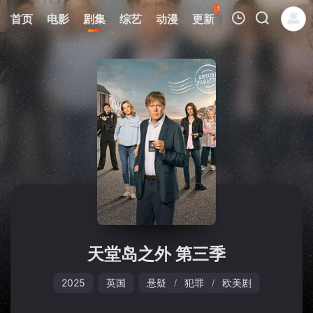
95
首页
电影
剧集
综艺
动漫
更新
热榜
APP
我的观影记录
暂无观看影片的记录
天堂岛之外 第三季
2025
英国
悬疑
犯罪
欧美剧
/
/