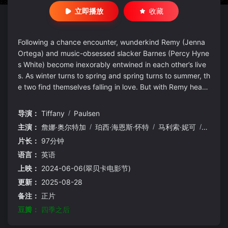
立即播放
收藏
Following a chance encounter, wunderkind Remy (Jenna
Ortega) and music-obsessed slacker Barnes (Percy Hyne
s White) become inexorably entwined in each other’s live
s. As winter turns to spring and spring turns to summer, th
e two find themselves falling in love. But with Remy headi
ng to Harvard in the fall, the young couple are forced to r
eevaluate what’s truly important to them.
导演：
Tiffany
/
Paulsen
主演：
詹娜·奥尔特加
/
珀西·海恩斯·怀特
/
马利索·妮可
/
亚当·
片长：
97分钟
语言：
英语
上映：
2024-06-06(翠贝卡电影节)
更新：
2025-08-28
备注：
正片
豆瓣：
四季之后