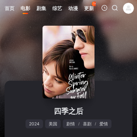
142
首页
电影
剧集
综艺
动漫
更新
热榜
APP
我的观影记录
暂无观看影片的记录
四季之后
2024
美国
剧情
喜剧
爱情
/
/