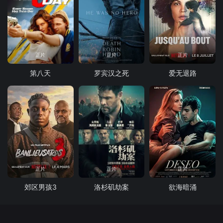
正片
正片
正片
第八天
罗宾汉之死
爱无退路
正片
正片
正片
郊区男孩3
洛杉矶劫案
欲海暗涌