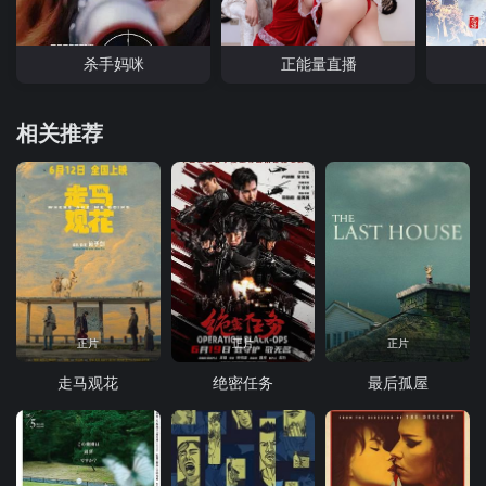
杀手妈咪
正能量直播
相关推荐
正片
正片
正片
走马观花
绝密任务
最后孤屋