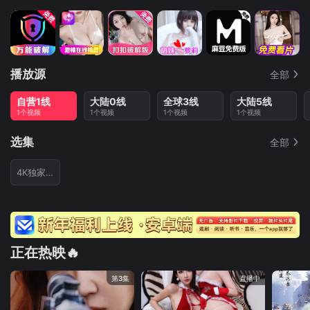
播放源
全部
自营1线
大陆0线
全球3线
大陆5线
1个视频
1个视频
1个视频
1个视频
选集
全部
4K独家首发
正在热映🔥
第3集
直播中