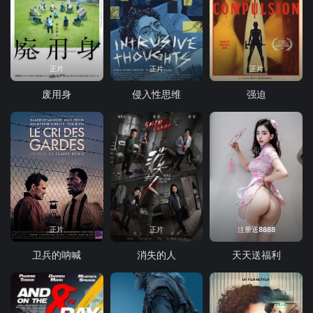
正片
正片
正片
废用身
侵入性思维
强迫
正片
正片
注册送8888
卫兵的呐喊
消失的人
天天送福利