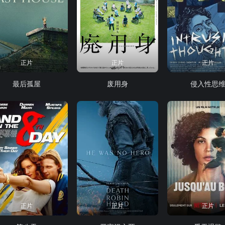
正片
正片
正片
最后孤屋
废用身
侵入性思
正片
正片
正片