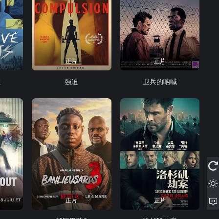
正片
正片
维
强迫
卫兵的呐喊
正片
正片