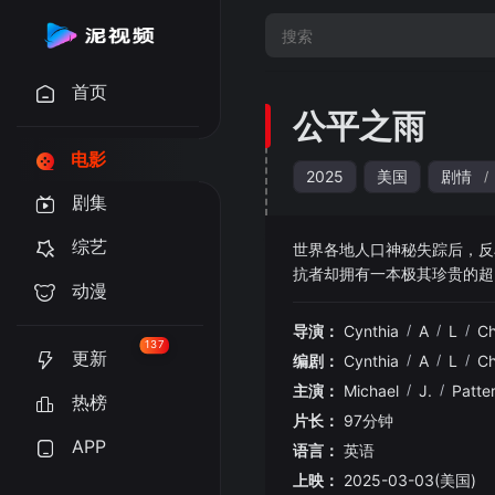
首页
公平之雨
电影
2025
美国
剧情
/
剧集
综艺
世界各地人口神秘失踪后，反
抗者却拥有一本极其珍贵的超
动漫
了邪恶势力在各国崛起。战争
自己的声音、勇气和命运，他
导演：
Cynthia
/
A
/
L
/
Ch
137
更新
编剧：
Cynthia
/
A
/
L
/
Ch
主演：
Michael
/
J.
/
Patte
热榜
片长：
97分钟
APP
语言：
英语
上映：
2025-03-03(美国)