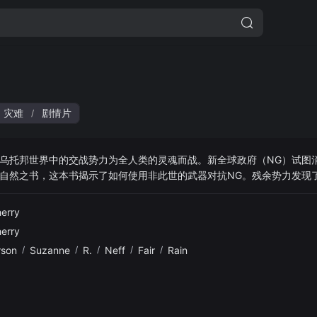
灾难
剧情片
/
乌托邦世界中的交战势力为全人类的灵魂而战。新全球政府（NG）试图
自然之书，这本书揭示了如何使用非此世的武器对抗NG。残余势力发现
和战争的谣言最终演变成一场精神斗争，这场斗争将决定被遗弃的人类的
们将献出自己的生命来拯救未来。
erry
erry
rson
/
Suzanne
/
R.
/
Neff
/
Fair
/
Rain