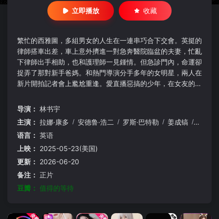
立即播放
收藏
繁忙的西雅圖，多組男女的人生在一連串巧合下交會。英挺的
律師搭車出差，車上意外擠進一對急奔醫院臨盆的夫妻，忙亂
下律師出手相助，也和護理師一見鍾情。但急診門內，命運卻
捉弄了那對新手爸媽。和熱門導演分手多年的女明星，兩人在
新片開拍記者會上尷尬重逢。愛直播惡搞的少年，在女友的鐵
漢叔叔眼中始終不及格。成長的挑戰、公眾形象與私生活的張
力，甚至婚姻的掙扎，都不免伴隨遺憾失落。然而人生關卡
导演：
林书宇
前，他們該決心割捨，或者篤信前方值得的等待？
主演：
拉娜·康多
/
安德鲁·浩二
/
罗斯·巴特勒
/
姜成镐
/
艾洛蒂
语言：
英语
上映：
2025-05-23(美国)
更新：
2026-06-20
备注：
正片
豆瓣：
值得的等待