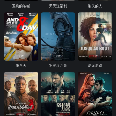
卫兵的呐喊
天天送福利
消失的人
正片
正片
正片
第八天
罗宾汉之死
爱无退路
正片
正片
正片