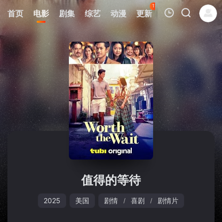
117
首页
电影
剧集
综艺
动漫
更新
热榜
APP
我的观影记录
暂无观看影片的记录
值得的等待
2025
美国
剧情
喜剧
剧情片
/
/