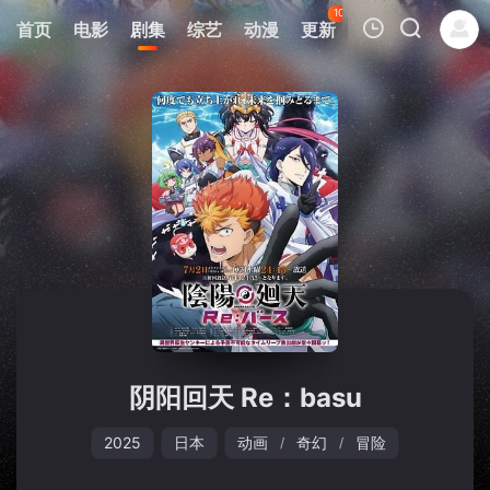
104
首页
电影
剧集
综艺
动漫
更新
热榜
APP
我的观影记录
暂无观看影片的记录
阴阳回天 Re：basu
2025
日本
动画
奇幻
冒险
/
/