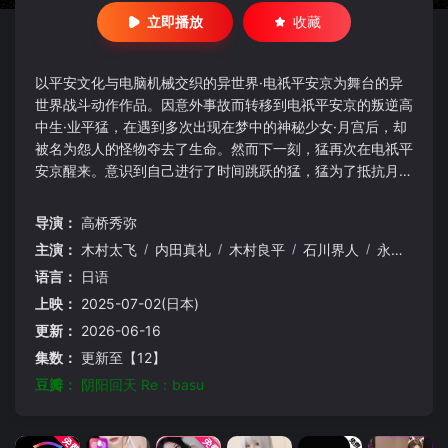
立即播放
收藏
以平安文化与电脑机械交织的异世界·电祇平安京为舞台的异
世界战斗动作作品。因意外事故而转移到电祇平安京的叛逆高
中生·业平猛，在遇到多次出现在梦中的神秘少女·月宫后，却
被名为怨人的怪物夺去了生命。然而下一刻，猛再次在电祇平
安京醒来。意识到自己进行了时间跳跃的猛，猛为了抵抗月宫
死亡的未来，决定向安倍晴明学习阴阳术，作为阴阳师而战。
导演：
高桥秀弥
主演：
木村太飞
/
内田真礼
/
木村良平
/
石川界人
/
永濑安奈
/
语言：
日语
上映：
2025-07-02(日本)
更新：
2026-06-16
集数：
更新至【12】
豆瓣：
阴阳回天 Re：basu