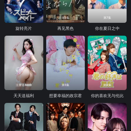
第6集
第5集
第7集
旋转亮片
再见黑色
你在夏日之中
注册送8888
第5集
第4集
天天送福利
想要幸福的政宗君
你的喜欢无与伦比