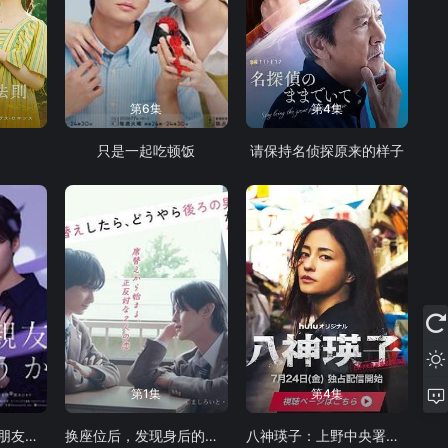
第6集
第4集
只是一起吃顿饭
请保持名侦探原来的样子
第1集
第4集
从现在开始，不做朋友了吧
换座位后，发现身后的男生好像喜欢我
八神瑛子：上野中央署组织犯罪对策课