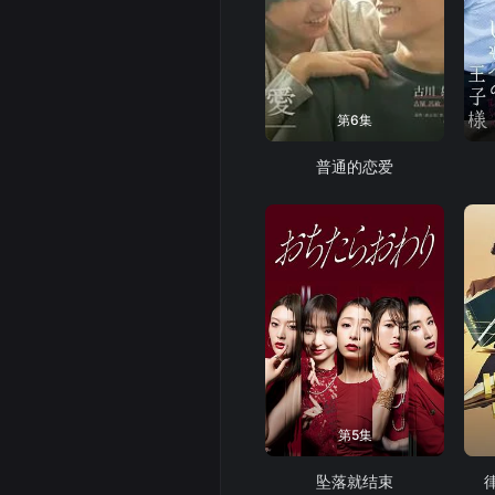
第6集
普通的恋爱
第5集
坠落就结束