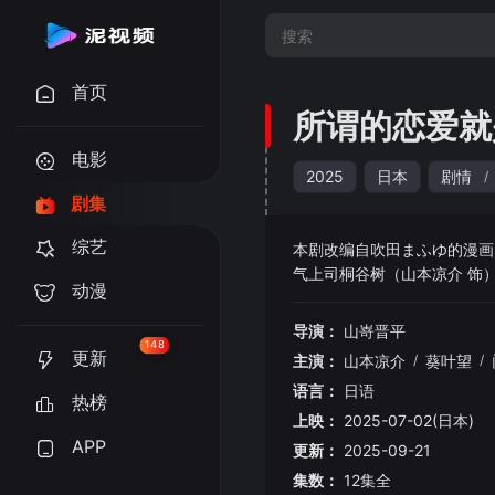
首页
所谓的恋爱就
电影
2025
日本
剧情
/
剧集
综艺
本剧改编自吹田まふゆ的漫画
气上司桐谷树（山本凉介 饰
动漫
男人”。得知真相的樱主动表
导演：
山嵜晋平
148
更新
主演：
山本凉介
/
葵叶望
/
语言：
日语
热榜
上映：
2025-07-02(日本)
APP
更新：
2025-09-21
集数：
12集全