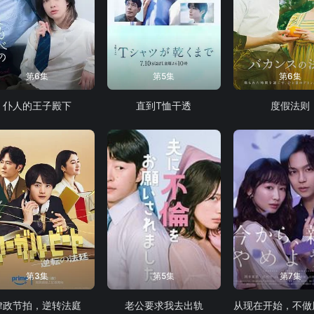
第6集
第5集
第6集
仆人的王子殿下
直到T恤干透
度假法则
第3集
第5集
第7集
律政节拍，逆转法庭
老公要求我去出轨