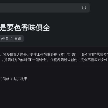
是要色香味俱全
爱情
日剧
/
。将爱情置之度外、专注工作的唯野樱（葵叶望 饰），是个重度“气味控
），并因对方的体味而“一闻钟情”。但桐谷因过去创伤，完全不懂应对女性
示：“让我来帮你克服对女性的恐惧！”
门间航
/
鲇川桃果