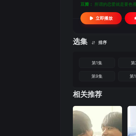
豆瓣：
所谓的恋爱就是要色
立即播放
选集
排序
第1集
第
第9集
第
相关推荐