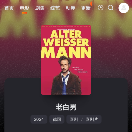
78
首页
电影
剧集
综艺
动漫
更新
热榜
APP
我的观影记录
暂无观看影片的记录
老白男
2024
德国
喜剧
喜剧片
/