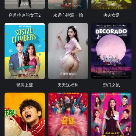
第2集
正片
高清版
穿普拉达的女王2
永远心跳漏一拍
功夫女足
正片
注册送8888
正片
冒牌上流
天天送福利
楚门之鼠