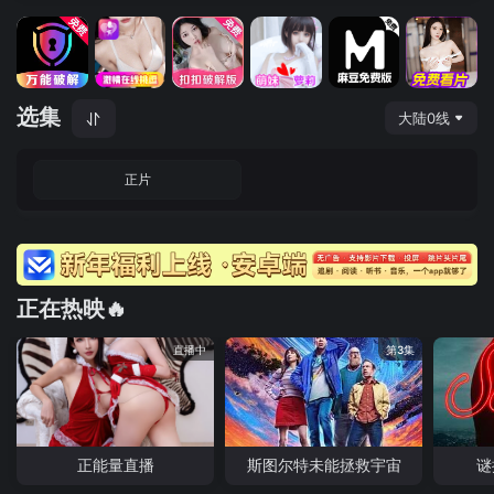
选集
大陆0线
正片
正在热映🔥
直播中
第3集
正能量直播
斯图尔特未能拯救宇宙
谜