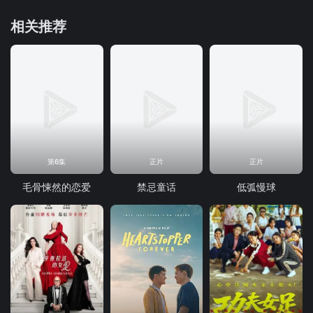
相关推荐
第6集
正片
正片
毛骨悚然的恋爱
禁忌童话
低弧慢球