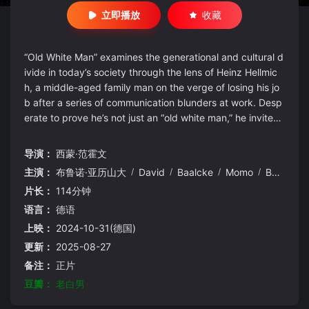
立即播放
收藏
“Old White Man” examines the generational and cultural d
ivide in today’s society through the lens of Heinz Hellmic
h, a middle-aged family man on the verge of losing his jo
b after a series of communication blunders at work. Desp
erate to prove he’s not just an “old white man,” he invites
his boss and guests to a dinner party, aiming to present h
is family as modern and “woke.” How...
导演：
西蒙·范霍文
主演：
布鲁诺·亚历山大
/
David
/
Baalcke
/
Momo
/
Beier
/
片长：
114分钟
语言：
德语
上映：
2024-10-31(德国)
更新：
2025-08-27
备注：
正片
豆瓣：
老白男