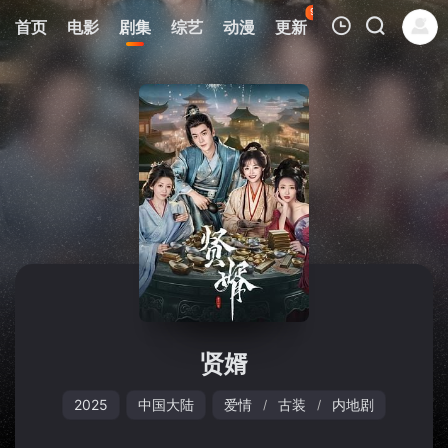
93
首页
电影
剧集
综艺
动漫
更新
热榜
APP
我的观影记录
暂无观看影片的记录
贤婿
2025
中国大陆
爱情
古装
内地剧
/
/