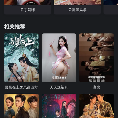
杀手妈咪
公寓黑风暴
相关推荐
第10集
注册送8888
第13集
吾凰在上之凤御四方
天天送福利
盲盒