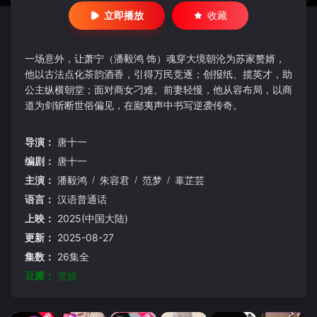
立即播放
收藏
一场意外，让萧宁（潘毅鸿 饰）魂穿大境朝沦为苏家赘婿，
他以古法点化茶韵酒香，引得万民竞逐；创报纸、揽英才，助
公主纵横朝堂；面对商女刁难、前妻轻慢，他从容布局，以商
道为剑斩断世俗偏见，在鄙夷声中书写逆袭传奇。
导演：
唐十一
编剧：
唐十一
主演：
潘毅鸿
/
朱容君
/
范梦
/
辜芷芸
语言：
汉语普通话
上映：
2025(中国大陆)
更新：
2025-08-27
集数：
26集全
豆瓣：
贤婿