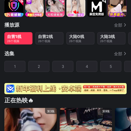
播放源
全部
自营1线
自营2线
大陆0线
大陆3线
26个视频
26个视频
26个视频
26个视频
选集
全部
1
2
3
4
5
正在热映🔥
第3集
第9集