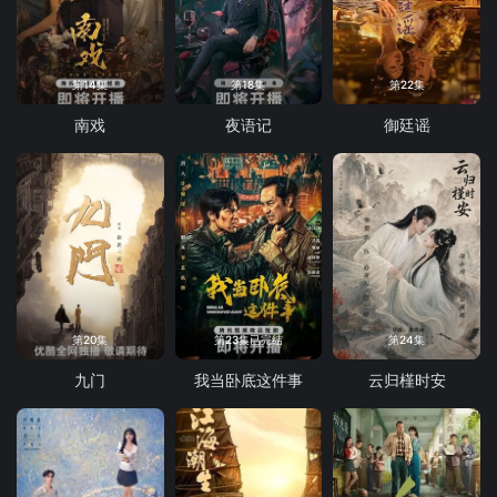
第14集
第18集
第22集
南戏
夜语记
御廷谣
第20集
第23集已完结
第24集
九门
我当卧底这件事
云归槿时安