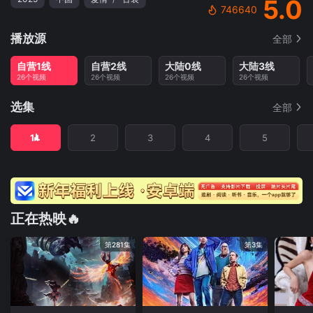
5.0
746640
播放源
全部
自营1线
自营2线
大陆0线
大陆3线
26个视频
26个视频
26个视频
26个视频
选集
全部
1
2
3
4
5
正在热映🔥
第281集
第3集