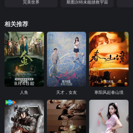
完美世界
斯图尔特未能拯救宇宙
相关推荐
第9集
第16集
第14集
人鱼
天才，女友
寒阳风起春山境