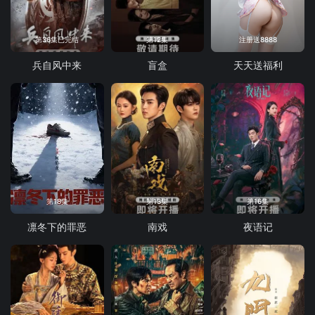
第36集已完结
第12集
注册送8888
兵自风中来
盲盒
天天送福利
第18集
第13集
第16集
凛冬下的罪恶
南戏
夜语记