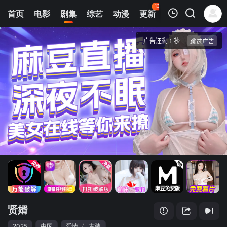
130
首页
电影
剧集
综艺
动漫
更新
热榜
APP
我的观影记录
贤婿
1
清空
贤婿
2025
中国
爱情
/
古装