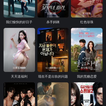
第93集
第3集
第102集
我们愉快的好日子
杀手妈咪
红色珍珠
注册送8888
第4集
第12集完结
天天送福利
现在不是出轨的问题
我的荒糖恋爱