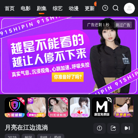
45
首页
电影
剧集
综艺
动漫
更新
热榜
APP
我的观影记录
月亮在江边流淌
1
清空
月亮在江边流淌
2025
韩国
剧情
/
爱情