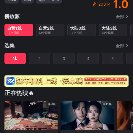
1.0
20314
播放源
全部
自营1线
自营2线
大陆0线
大陆3线
13个视频
13个视频
14个视频
14个视频
选集
全部
1
2
3
4
5
正在热映🔥
第9集
第11集