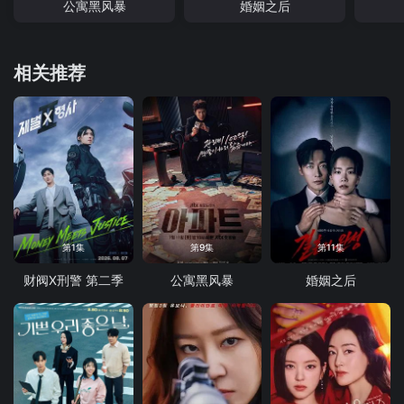
公寓黑风暴
婚姻之后
相关推荐
第1集
第9集
第11集
财阀X刑警 第二季
公寓黑风暴
婚姻之后