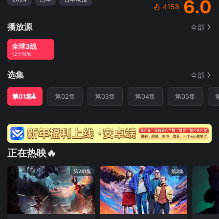
6.0
4158
播放源
全部
全球3线
12个视频
选集
全部
第01集
第02集
第03集
第04集
第05集
正在热映🔥
第281集
第3集