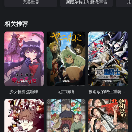
完美世界
斯图尔特未能拯救宇宙
末
相关推荐
第6集
第6集
第6集
少女怪兽焦糖味
尼古喵喵
被追放的转生重骑士用游戏知识开无双