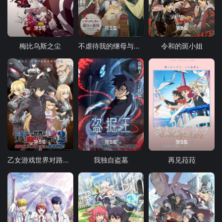
第5集
第5集
第6集
梅比乌斯之尘
不虐待我的继母与继姐
令和的斑小姐
第5集
第5集
第5集
乙女游戏世界对路人角色很不友好 第二季
我独自盗墓
再见菈菈