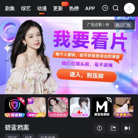
121
剧集
综艺
动漫
更新
热榜
APP
我的观影记录
碧蓝档案 The Animation
第01集
清空
碧蓝档案
2024
日本
日本动漫